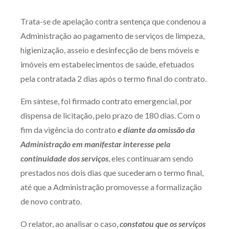
Produtos e serviços
Trata-se de apelação contra sentença que condenou a
Administração ao pagamento de serviços de limpeza,
Zênite Fácil IA
higienização, asseio e desinfecção de bens móveis e
Zênite Play
imóveis em estabelecimentos de saúde, efetuados
Orientação por Escrito
pela contratada 2 dias após o termo final do contrato.
Mentoria Zênite
Em síntese, foi firmado contrato emergencial, por
dispensa de licitação, pelo prazo de 180 dias. Com o
Capacitação
fim da vigência do contrato
e diante da omissão da
Administração em manifestar interesse pela
Zênite Online
continuidade dos serviços
, eles continuaram sendo
Eventos presenciais
prestados nos dois dias que sucederam o termo final,
Zênite in Company
até que a Administração promovesse a formalização
Diferenciais
de novo contrato.
O relator, ao analisar o caso,
constatou que os serviços