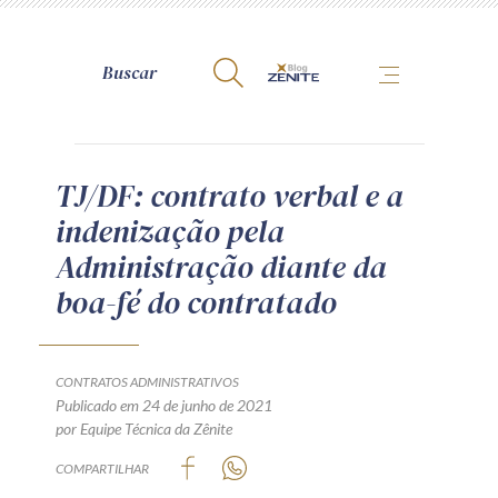
A Zênite
TJ/DF: contrato verbal e a
indenização pela
Como publicar conosco
Administração diante da
Site da Zênite
boa-fé do contratado
Contato
Termos de uso
Política de Privacidade
CONTRATOS ADMINISTRATIVOS
Guia de Direitos dos Titulares de Dados
Publicado em 24 de junho de 2021
por Equipe Técnica da Zênite
Encarregado (contato)
COMPARTILHAR