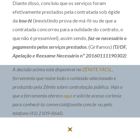
Diante disso, concluiu que os serviços foram
efetivamente prestados pela contratada sob égide
da
boa-fé
(inexistindo prova de má-fé ou de que a
contratada concorreu para a nulidade do contrato, o
que não é presumível), assim sendo,
faz-se necessário o
pagamento pelos serviços prestados
. (Grifamos)
(TJ/DF,
Apelação e Reexame Necessário nº 20160111190302)
A decisão acima está disponível no
ZÊNITE FÁCIL
,
ferramenta que reúne todo o conteúdo selecionado e
produzido pela Zênite sobre contratação pública. Veja o
que a ferramenta oferece
aqui
e solicite acesso cortesia
para conhecê-la: comercial@zenite.com.br ou pelo
telefone (41) 2109-8660.