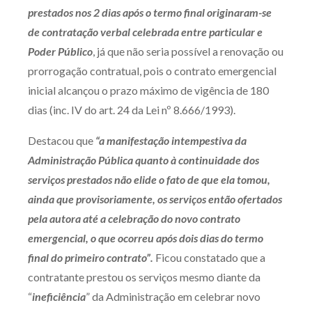
prestados nos 2 dias após o termo final originaram-se
Receba por RSS
de contratação verbal celebrada entre particular e
Poder Público
, já que não seria possível a renovação ou
prorrogação contratual, pois o contrato emergencial
Av. Sete de Setembro, 4698
inicial alcançou o prazo máximo de vigência de 180
Batel
Curitiba
/
PR
CEP
80240-000
dias (inc. IV do art. 24 da Lei nº 8.666/1993).
Telefone (41) 2109-8666
Destacou que
“a manifestação intempestiva da
Whatsapp (41) 98881-6616
Administração Pública quanto à continuidade dos
serviços prestados não elide o fato de que ela tomou,
ainda que provisoriamente, os serviços então ofertados
pela autora até a celebração do novo contrato
emergencial, o que ocorreu após dois dias do termo
final do primeiro contrato”.
Ficou constatado que a
contratante prestou os serviços mesmo diante da
“
ineficiência
” da Administração em celebrar novo