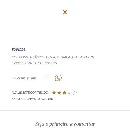
Receba por RSS
Av. Sete de Setembro, 4698
Batel
Curitiba
/
PR
CEP
80240-000
TÓPICOS
Telefone (41) 2109-8666
CCT
CONVENÇÃO COLETIVA DE TRABALHO
IN 5/17
IN
Whatsapp (41) 98881-6616
5/2017
PLANILHA DE CUSTOS
COMPARTILHAR
AVALIE ESTE CONTEÚDO
SEJA O PRIMEIRO A AVALIAR
Seja o primeiro a comentar