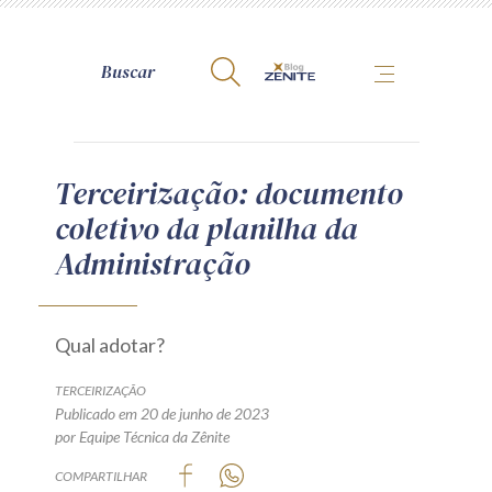
A Zênite
Terceirização: documento
coletivo da planilha da
Como publicar conosco
Administração
Site da Zênite
Contato
Termos de uso
Qual adotar?
Política de Privacidade
TERCEIRIZAÇÃO
Guia de Direitos dos Titulares de Dados
Publicado em 20 de junho de 2023
Encarregado (contato)
por Equipe Técnica da Zênite
COMPARTILHAR