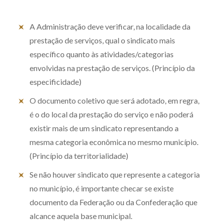
Produtos e serviços
A Administração deve verificar, na localidade da
Zênite Fácil IA
prestação de serviços, qual o sindicato mais
Zênite Play
específico quanto às atividades/categorias
Orientação por Escrito
envolvidas na prestação de serviços. (Princípio da
especificidade)
Mentoria Zênite
O documento coletivo que será adotado, em regra,
é o do local da prestação do serviço e não poderá
Capacitação
existir mais de um sindicato representando a
mesma categoria econômica no mesmo município.
Zênite Online
(Princípio da territorialidade)
Eventos presenciais
Se não houver sindicato que represente a categoria
Zênite in Company
no município, é importante checar se existe
Diferenciais
documento da Federação ou da Confederação que
alcance aquela base municipal.