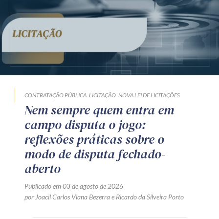
CONTRATAÇÃO PÚBLICA
LICITAÇÃO
NOVA LEI DE LICITAÇÕES
Nem sempre quem entra em
campo disputa o jogo:
reflexões práticas sobre o
modo de disputa fechado-
aberto
Publicado em 03 de agosto de 2026
por
Joacil Carlos Viana Bezerra
e
Ricardo da Silveira Porto