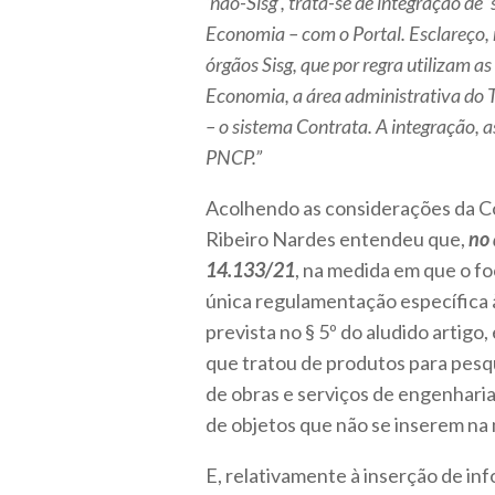
‘não-Sisg’, trata-se de integração de 
Economia – com o Portal. Esclareço, 
órgãos Sisg, que por regra utilizam a
Economia, a área administrativa do 
– o sistema Contrata. A integração, as
PNCP.”
Acolhendo as considerações da Co
Ribeiro Nardes entendeu que,
no 
14.133/21
, na medida em que o foc
única regulamentação específica à 
prevista no § 5º do aludido artigo,
que tratou de produtos para pesqu
de obras e serviços de engenharia,
de objetos que não se inserem na 
E, relativamente à inserção de i