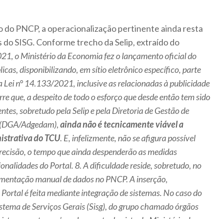
 do PNCP, a operacionalização pertinente ainda resta
s do SISG. Conforme trecho da Selip, extraído do
21, o Ministério da Economia fez o lançamento oficial do
cas, disponibilizando, em sítio eletrônico específico, parte
a Lei n° 14.133/2021, inclusive as relacionadas à publicidade
re que, a despeito de todo o esforço que desde então tem sido
es, sobretudo pela Selip e pela Diretoria de Gestão de
o (DGA/Adgedam),
ainda não é tecnicamente viável a
istrativa do TCU
. E, infelizmente, não se afigura possível
precisão, o tempo que ainda despenderão as medidas
onalidades do Portal. 8. A dificuldade reside, sobretudo, no
alimentação manual de dados no PNCP. A inserção,
Portal é feita mediante integração de sistemas. No caso do
stema de Serviços Gerais (Sisg), do grupo chamado órgãos