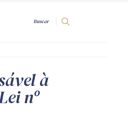
sável à
Lei nº