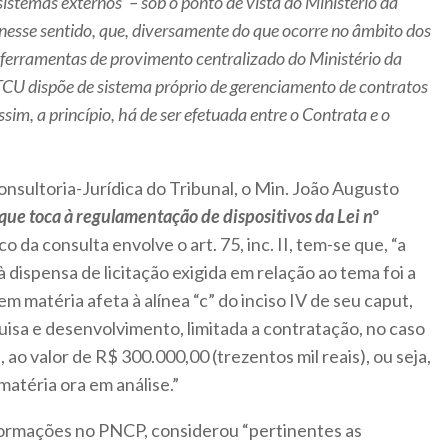
‘sistemas externos’ – sob o ponto de vista do Ministério da
nesse sentido, que, diversamente do que ocorre no âmbito dos
s ferramentas de provimento centralizado do Ministério da
TCU dispõe de sistema próprio de gerenciamento de contratos
sim, a princípio, há de ser efetuada entre o Contrata e o
nsultoria-Jurídica do Tribunal, o Min. João Augusto
que toca à regulamentação de dispositivos da Lei nº
o da consulta envolve o art. 75, inc. II, tem-se que, “a
dispensa de licitação exigida em relação ao tema foi a
 em matéria afeta à alínea “c” do inciso IV de seu caput,
isa e desenvolvimento, limitada a contratação, no caso
 ao valor de R$ 300.000,00 (trezentos mil reais), ou seja,
matéria ora em análise.”
nformações no PNCP, considerou “pertinentes as