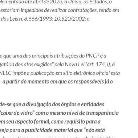
lementado até abril de 2023, a União, os Estados, o
s estariam impedidos de realizar contratações, tendo em
 das Leis n. 8.666/1993; 10.520/2002; e
 que uma das principais atribuições do PNCP é a
atória dos atos exigidos” pela Nova Lei (art. 174, I), é
NLLC impõe a publicação em sítio eletrônico oficial esta
 –
a partir do momento em que os responsáveis já o
de-se que a divulgação dos órgãos e entidades
“caixa de vidro” com o mesmo nível de transparência
em seu aspecto formal, como requisito para a
; seja para a publicidade material que “não está