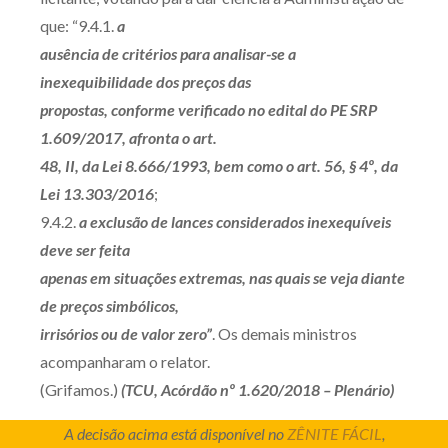
que: “9.4.1.
a
ausência de critérios para analisar-se a
inexequibilidade dos preços das
propostas, conforme verificado no edital do PE SRP
1.609/2017, afronta o art.
48, II, da Lei 8.666/1993, bem como o art. 56, § 4º, da
Lei 13.303/2016
;
9.4.2.
a exclusão de lances considerados inexequíveis
deve ser feita
apenas em situações extremas, nas quais se veja diante
de preços simbólicos,
irrisórios ou de valor zero”
. Os demais ministros
acompanharam o relator.
(Grifamos.)
(TCU, Acórdão nº 1.620/2018 – Plenário)
A decisão acima está disponível no
ZÊNITE FÁCIL
,