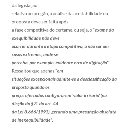
da legislação
Receba por RSS
relativa ao pregão, a análise da aceitabilidade da
proposta deve ser feita após
a fase competitiva do certame, ou seja, o “
exame da
Av. Sete de Setembro, 4698
exequibilidade não deve
Batel
Curitiba
/
PR
CEP
80240-000
ocorrer durante a etapa competitiva, a não ser em
Telefone (41) 2109-8666
casos extremos, onde se
Whatsapp (41) 98881-6616
perceba, por exemplo, evidente erro de digitação”
.
Ressaltou que apenas “
em
situações excepcionais admite-se a desclassificação da
proposta quando os
preços ofertados configurarem ‘valor irrisório’ (na
dicção do § 3º do art. 44
da Lei 8.666/1993), gerando uma presunção absoluta
de inexequibilidade”.