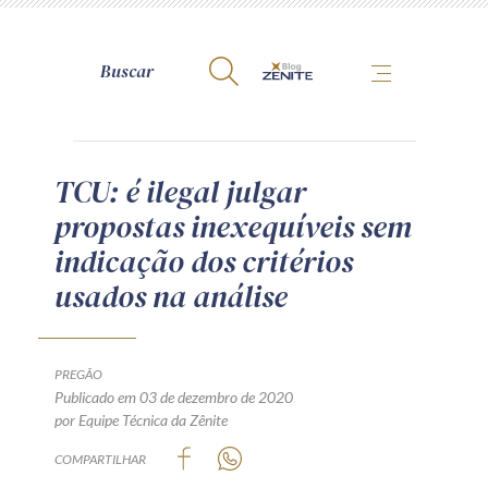
A Zênite
TCU: é ilegal julgar
propostas inexequíveis sem
Como publicar conosco
indicação dos critérios
Site da Zênite
usados na análise
Contato
Termos de uso
Política de Privacidade
PREGÃO
Guia de Direitos dos Titulares de Dados
Publicado em 03 de dezembro de 2020
por Equipe Técnica da Zênite
Encarregado (contato)
COMPARTILHAR