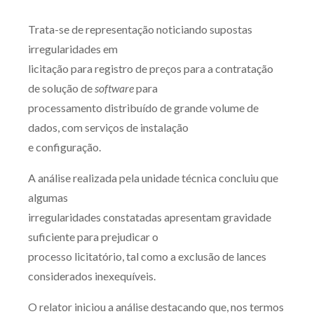
Produtos e serviços
Trata-se de representação noticiando supostas
irregularidades em
Zênite Fácil IA
licitação para registro de preços para a contratação
Zênite Play
de solução de
software
para
Orientação por Escrito
processamento distribuído de grande volume de
Mentoria Zênite
dados, com serviços de instalação
e configuração.
Capacitação
A análise realizada pela unidade técnica concluiu que
algumas
Zênite Online
irregularidades constatadas apresentam gravidade
Eventos presenciais
suficiente para prejudicar o
Zênite in Company
processo licitatório, tal como a exclusão de lances
Diferenciais
considerados inexequíveis.
O relator iniciou a análise destacando que, nos termos