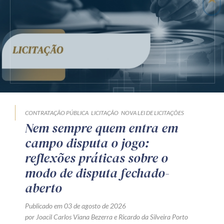
CONTRATAÇÃO PÚBLICA
LICITAÇÃO
NOVA LEI DE LICITAÇÕES
Nem sempre quem entra em
campo disputa o jogo:
reflexões práticas sobre o
modo de disputa fechado-
aberto
Publicado em 03 de agosto de 2026
por
Joacil Carlos Viana Bezerra
e
Ricardo da Silveira Porto