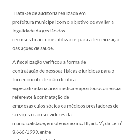
Produtos e serviços
Trata-se de auditoria realizada em
prefeitura municipal com o objetivo de avaliar a
Zênite Fácil IA
legalidade da gestão dos
Zênite Play
recursos financeiros utilizados para a terceirização
Orientação por Escrito
das ações de saúde.
Mentoria Zênite
A fiscalização verificou a forma de
contratação de pessoas físicas e jurídicas para o
Capacitação
fornecimento de mão de obra
especializada na área médica e apontou ocorrência
Zênite Online
referente à contratação de
Eventos presenciais
empresas cujos sócios ou médicos prestadores de
Zênite in Company
serviços eram servidores da
Diferenciais
municipalidade, em ofensa ao inc. III, art. 9º, da Lei nº
8.666/1993, entre