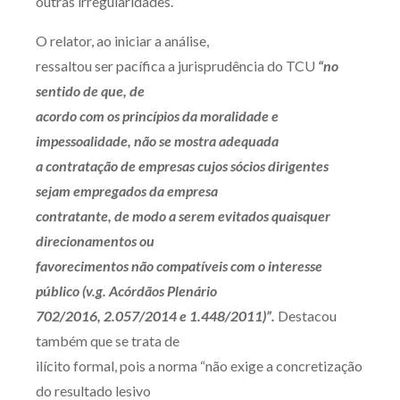
outras irregularidades.
Receba por RSS
O relator, ao iniciar a análise,
ressaltou ser pacífica a jurisprudência do TCU
“no
sentido de que, de
Av. Sete de Setembro, 4698
acordo com os princípios da moralidade e
Batel
Curitiba
/
PR
CEP
80240-000
impessoalidade, não se mostra adequada
Telefone (41) 2109-8666
a contratação de empresas cujos sócios dirigentes
Whatsapp (41) 98881-6616
sejam empregados da empresa
contratante, de modo a serem evitados quaisquer
direcionamentos ou
favorecimentos não compatíveis com o interesse
público (v.g. Acórdãos Plenário
702/2016, 2.057/2014 e 1.448/2011)”.
Destacou
também que se trata de
ilícito formal, pois a norma “não exige a concretização
do resultado lesivo