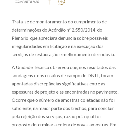
COMPARTILHAR
Produtos e serviços
Trata-se de monitoramento do cumprimento de
Zênite Fácil IA
determinações do Acórdão nº 2.550/2014, do
Zênite Play
Plenário, que apreciara denúncia sobre possíveis
Orientação por Escrito
irregularidades em licitação e na execução dos
Mentoria Zênite
serviços de restauração e melhoramento de rodovia.
A Unidade Técnica observou que, nos resultados das
Capacitação
sondagens e nos ensaios de campo do DNIT, foram
apontadas discrepâncias significativas entre as
Zênite Online
espessuras de projeto e as encontradas no pavimento.
Eventos presenciais
Ocorre que o número de amostras coletadas não foi
Zênite in Company
suficiente, na maior parte dos trechos, para concluir
Diferenciais
pela rejeição dos serviços, razão pela qual foi
proposto determinar a coleta de novas amostras. Em