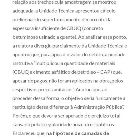
relação aos trechos cuja amostragem se mostrou
Receba por RSS
adequada, a Unidade Técnica apresentou cálculo
preliminar do superfaturamento decorrente da
espessura insuficiente de CBUQ (concreto
Av. Sete de Setembro, 4698
betuminoso usinado a quente). Ao analisar esse ponto,
Batel
Curitiba
/
PR
CEP
80240-000
a relatora divergiu parcialmente da Unidade Técnica e
apontou que, para apurar o valor do débito, a unidade
Telefone (41) 2109-8666
instrutiva “multiplicou a quantidade de materiais
Whatsapp (41) 98881-6616
(CBUQ e cimento asfáltico de petróleo – CAP) que,
apesar de pagos, não foram aplicados na obra, pelos
respectivos preços unitários”. Anotou que, ao
proceder dessa forma, o objetivo seria “unicamente a
restituição dessa diferença à Administração Pública”.
Porém, o que deveria ser apurado é o prejuízo total
causado pela irregularidade aos cofres públicos.
Esclareceu que,
na hipótese de camadas de