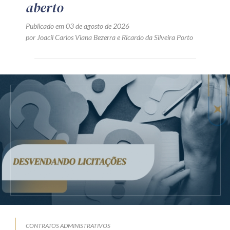
aberto
Publicado em 03 de agosto de 2026
por
Joacil Carlos Viana Bezerra
e
Ricardo da Silveira Porto
CONTRATOS ADMINISTRATIVOS