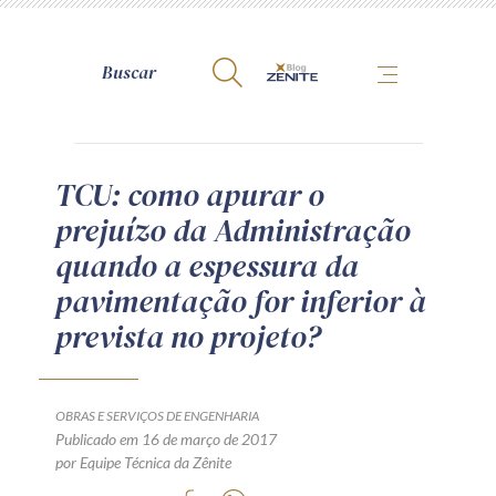
A Zênite
TCU: como apurar o
prejuízo da Administração
Como publicar conosco
quando a espessura da
Site da Zênite
pavimentação for inferior à
Contato
prevista no projeto?
Termos de uso
Política de Privacidade
Guia de Direitos dos Titulares de Dados
OBRAS E SERVIÇOS DE ENGENHARIA
Encarregado (contato)
Publicado em 16 de março de 2017
por Equipe Técnica da Zênite