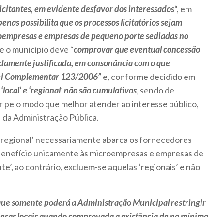
 licitantes, em evidente desfavor dos interessados
“, em
penas possibilita que os processos licitatórios sejam
oempresas e empresas de pequeno porte sediadas no
e o município deve “
comprovar que eventual concessão
damente justificada, em consonância com o que
 Lei Complementar 123/2006”
e, conforme decidido em
 ‘local’ e ‘regional’ não são cumulativos
, sendo de
r pelo modo que melhor atender ao interesse público,
s da Administração Pública.
 ‘regional’ necessariamente abarca os fornecedores
 benefício unicamente às microempresas e empresas de
e’, ao contrário, excluem-se aquelas ‘regionais’ e não
 que somente poderá a Administração Municipal restringir
resas locais quando comprovada a existência de no mínimo