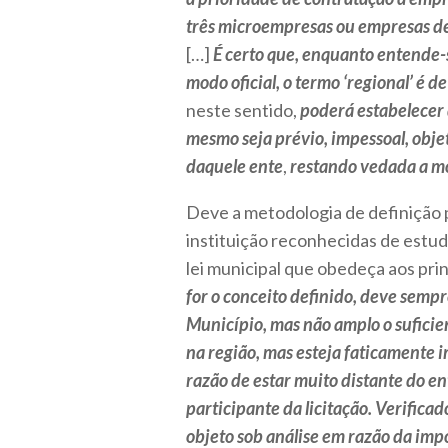
três microempresas ou empresas d
[…]
É certo que, enquanto entende-se
modo oficial, o termo ‘regional’ é 
neste sentido,
poderá estabelecer 
mesmo seja prévio, impessoal, obje
daquele ente
,
restando vedada a mo
Deve a metodologia de definição 
instituição reconhecidas de estud
lei municipal que obedeça aos prin
for o conceito definido, deve sempr
Município, mas não amplo o sufici
na região, mas esteja faticamente i
razão de estar muito distante do en
participante da licitação.
Verificad
objeto sob análise em razão da impo