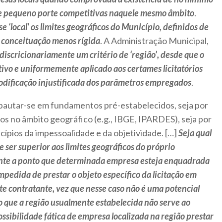
e pequeno porte competitivas naquele mesmo âmbito
.
 ‘local’ os limites geográficos do Município, definidos de
de conceituação menos rígida
. A Administração Municipal,
discricionariamente um critério de ‘região’, desde que o
tivo e uniformemente aplicado aos certames licitatórios
dificação injustificada dos parâmetros empregados
.
pautar-se em fundamentos pré-estabelecidos, seja por
os no âmbito geográfico (e.g., IBGE, IPARDES), seja por
cípios da impessoalidade e da objetividade. […]
Seja qual
e ser superior aos limites geográficos do próprio
ente a ponto que determinada empresa esteja enquadrada
mpedida de prestar o objeto específico da licitação em
te contratante, vez que nesse caso não é uma potencial
o que a região usualmente estabelecida não serve ao
ssibilidade fática de empresa localizada na região prestar