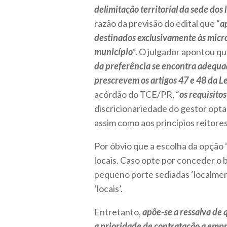
delimitação territorial da sede dos
razão da previsão do edital que “
a
destinados exclusivamente às micr
município
“. O julgador apontou qu
da preferência se encontra adequa
prescrevem os artigos 47 e 48 da
acórdão do TCE/PR, “
os requisitos
discricionariedade do gestor opta
assim como aos princípios reitore
Por óbvio que a escolha da opção
locais. Caso opte por conceder o
pequeno porte sediadas ‘localment
‘locais’.
Entretanto,
apõe-se a ressalva de
a prioridade de contratação a emp