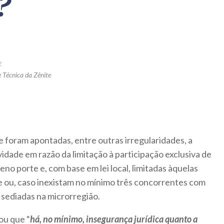
?
E
 Técnica da Zênite
 foram apontadas, entre outras irregularidades, a
vidade em razão da limitação à participação exclusiva de
 porte e, com base em lei local, limitadas àquelas
e ou, caso inexistam no mínimo três concorrentes com
 sediadas na microrregião.
mou que “
há, no mínimo, insegurança jurídica quanto a