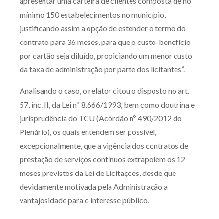
apresentar uma carteira de clientes composta de no
Receba por RSS
mínimo 150 estabelecimentos no município,
justificando assim a opção de estender o termo do
contrato para 36 meses, para que o custo-benefício
Av. Sete de Setembro, 4698
por cartão seja diluído, propiciando um menor custo
Batel
Curitiba
/
PR
CEP
80240-000
da taxa de administração por parte dos licitantes”.
Telefone (41) 2109-8666
Analisando o caso, o relator citou o disposto no art.
Whatsapp (41) 98881-6616
57, inc. II, da Lei nº 8.666/1993, bem como doutrina e
jurisprudência do TCU (Acórdão nº 490/2012 do
Plenário), os quais entendem ser possível,
excepcionalmente, que a vigência dos contratos de
prestação de serviços contínuos extrapolem os 12
meses previstos da Lei de Licitações, desde que
devidamente motivada pela Administração a
vantajosidade para o interesse público.