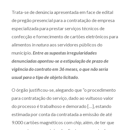
Produtos e serviços
Trata-se de denúncia apresentada em face de edital
de pregão presencial para a contratação de empresa
Zênite Fácil IA
especializada para prestar serviços técnicos de
Zênite Play
confecção e fornecimento de cartões eletrônicos para
Orientação por Escrito
alimentos
in natura
aos servidores públicos do
Mentoria Zênite
município.
Entre as supostas irregularidades
denunciadas apontou-se a estipulação de prazo de
vigência do contrato em 36 meses, o que não seria
Capacitação
usual para o tipo de objeto licitado
.
Zênite Online
O órgão justificou-se, alegando que “o procedimento
Eventos presenciais
para contratação do serviço, dado ao vultuoso valor
Zênite in Company
do processo é trabalhoso e demorado […], estando
Diferenciais
estimada por conta da contratada a emissão de até
9.000 cartões magnéticos com
chip
, além, de ter que