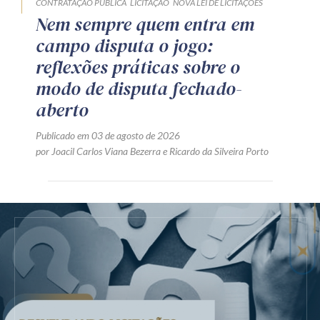
CONTRATAÇÃO PÚBLICA
LICITAÇÃO
NOVA LEI DE LICITAÇÕES
Nem sempre quem entra em
campo disputa o jogo:
reflexões práticas sobre o
modo de disputa fechado-
aberto
Publicado em 03 de agosto de 2026
por
Joacil Carlos Viana Bezerra
e
Ricardo da Silveira Porto