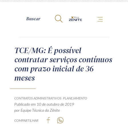
A Zênite
TCE/MG: É possível
contratar serviços contínuos
Como publicar conosco
com prazo inicial de 36
Site da Zênite
meses
Contato
Termos de uso
Política de Privacidade
CONTRATOS ADMINISTRATIVOS
PLANEJAMENTO
Guia de Direitos dos Titulares de Dados
Publicado em 10 de outubro de 2019
por Equipe Técnica da Zênite
Encarregado (contato)
COMPARTILHAR