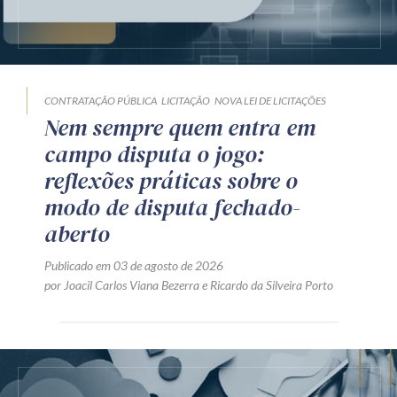
CONTRATAÇÃO PÚBLICA
LICITAÇÃO
NOVA LEI DE LICITAÇÕES
Nem sempre quem entra em
campo disputa o jogo:
reflexões práticas sobre o
modo de disputa fechado-
aberto
Publicado em 03 de agosto de 2026
por
Joacil Carlos Viana Bezerra
e
Ricardo da Silveira Porto