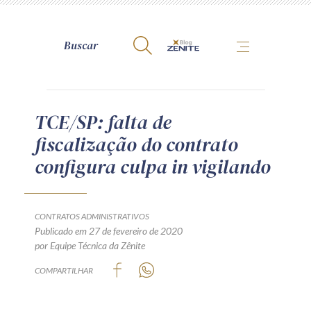
A Zênite
TCE/SP: falta de
fiscalização do contrato
Como publicar conosco
configura culpa in vigilando
Site da Zênite
Contato
Termos de uso
CONTRATOS ADMINISTRATIVOS
Publicado em 27 de fevereiro de 2020
Política de Privacidade
por Equipe Técnica da Zênite
Guia de Direitos dos Titulares de Dados
COMPARTILHAR
Encarregado (contato)