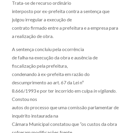
Trata-se de recurso ordinário
Produtos e serviços
interposto por ex-prefeita contra a sentença que
julgou irregular a execução de
Zênite Fácil IA
contrato firmado entre a prefeitura e a empresa para
Zênite Play
a realização de obra.
Orientação por Escrito
A sentença concluiu pela ocorrência
Mentoria Zênite
de falha na execução da obra e ausência de
fiscalização pela prefeitura,
Capacitação
condenando à ex-prefeita em razão do
descumprimento ao art. 67 da Lei nº
Zênite Online
8.666/1993 e por ter incorrido em culpa
in vigilando
.
Eventos presenciais
Constou nos
Zênite in Company
autos do processo que uma comissão parlamentar de
Diferenciais
inquérito instaurada na
Câmara Municipal constatou que “os custos da obra
sofreram modificações frente