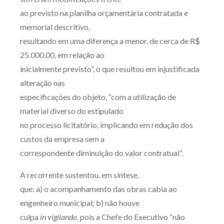
Receba por RSS
ao previsto na planilha orçamentária contratada e
memorial descritivo,
resultando em uma diferença a menor, de cerca de R$
Av. Sete de Setembro, 4698
25.000,00, em relação ao
Batel
Curitiba
/
PR
CEP
80240-000
inicialmente previsto”, o que resultou em injustificada
alteração nas
Telefone (41) 2109-8666
especificações do objeto, “com a utilização de
Whatsapp (41) 98881-6616
material diverso do estipulado
no processo licitatório, implicando em redução dos
custos da empresa sem a
correspondente diminuição do valor contratual”.
A recorrente sustentou, em síntese,
que: a) o acompanhamento das obras cabia ao
engenheiro municipal; b) não houve
culpa
in vigilando
, pois a Chefe do Executivo “não