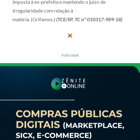
imposta à ex-prefeita e mantendo o juízo de
irregularidade com relação à
matéria. (Grifamos.)
(TCE/SP, TC nº 010317-989-18)
Publicidade