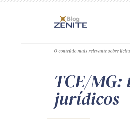
O
conteúdo
mais relevante sobre licita
TCE/MG: t
jurídicos