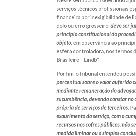
Nesse sentido, considerando a jur
serviços técnicos profissionais es
financeira por inexigibilidade de l
dolo ou erro grosseiro,
deve ser j
princípio constitucional do procedi
objeto
, em observância ao princípi
esfera controladora, nos termos d
Brasileiro – Lindb”.
Por fim, o tribunal entendeu possív
percentual sobre o valor auferido 
mediante remuneração do advogado
sucumbência, devendo constar no c
própria de serviços de terceiros
. P
exaurimento do serviço, com o cump
recursos nos cofres públicos, não s
medida liminar ou a simples conclus