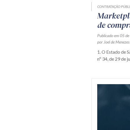
CONTRATAÇÃO PÚBL
Marketpl
de compr
Publicado em 05 de
por Joel de Menezes
1. O Estado de 
nº 34, de 29 de j