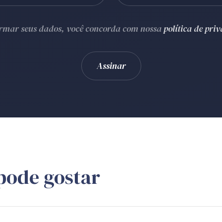
ormar seus dados, você concorda com nossa
política de pri
pode gostar