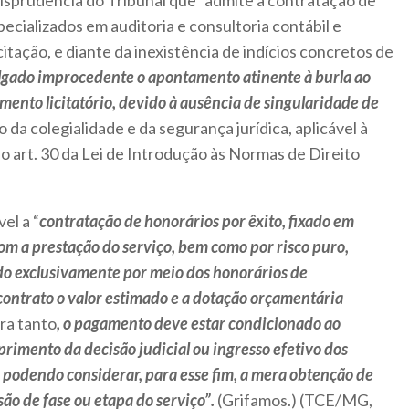
isprudência do Tribunal que “admite a contratação de
pecializados em auditoria e consultoria contábil e
icitação, e diante da inexistência de indícios concretos de
ulgado improcedente o apontamento atinente à burla ao
mento licitatório, devido à ausência de singularidade de
o da colegialidade e da segurança jurídica, aplicável à
o art. 30 da Lei de Introdução às Normas de Direito
el a “
contratação de honorários por êxito, fixado em
com a prestação do serviço, bem como por risco puro,
 exclusivamente por meio dos honorários de
ontrato o valor estimado e a dotação orçamentária
ara tanto
, o pagamento deve estar condicionado ao
rimento da decisão judicial ou ingresso efetivo dos
e podendo considerar, para esse fim, a mera obtenção de
ão de fase ou etapa do serviço”.
(Grifamos.) (TCE/MG,