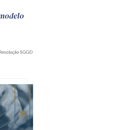
 modelo
a Resolução SGGD