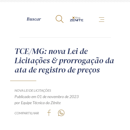
A Zênite
TCE/MG: nova Lei de
Licitações & prorrogação da
Como publicar conosco
ata de registro de preços
Site da Zênite
Contato
Termos de uso
NOVA LEI DE LICITAÇÕES
Publicado em 01 de novembro de 2023
Política de Privacidade
por Equipe Técnica da Zênite
Guia de Direitos dos Titulares de Dados
COMPARTILHAR
Encarregado (contato)