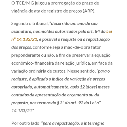
O TCE/MG julgou a prorrogação do prazo de
Produtos e serviços
vigência de ata de registro de preços (ARP).
Zênite Fácil IA
Segundo o tribunal, “
decorrido um ano de sua
Zênite Play
assinatura, nos moldes autorizados pelo art. 84 da
Lei
Orientação por Escrito
nº 14.133/21
, é possível o reajuste ou a repactuação
dos preços
, conforme seja a mão-de-obra fator
Mentoria Zênite
preponderante ou não, a fim de preservar a equação
econômico-financeira da relação jurídica, em face da
Capacitação
variação ordinária de custos. Nesse sentido, “
para o
reajuste, é aplicado o índice de variação de preços
Zênite Online
apropriado, automaticamente, após 12 (doze) meses
Eventos presenciais
contados da apresentação do orçamento ou da
Zênite in Company
proposta, nos termos do § 3º do art. 92 da Lei nº
Diferenciais
14.133/21”
.
Por outro lado, “
para a repactuação, o interregno