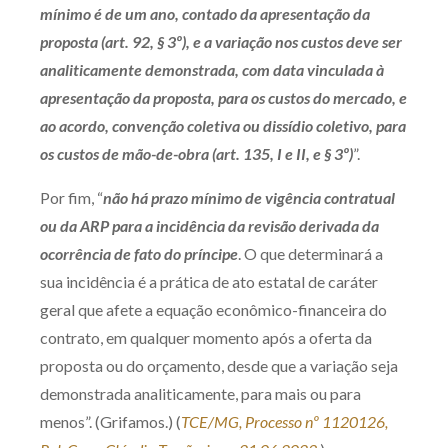
mínimo é de um ano, contado da apresentação da
Receba por RSS
proposta (art. 92, § 3º), e a variação nos custos deve ser
analiticamente demonstrada, com data vinculada à
apresentação da proposta, para os custos do mercado, e
Av. Sete de Setembro, 4698
ao acordo, convenção coletiva ou dissídio coletivo, para
Batel
Curitiba
/
PR
CEP
80240-000
os custos de mão-de-obra (art. 135, I e II, e § 3º)
”.
Telefone (41) 2109-8666
Por fim, “
não há prazo mínimo de vigência contratual
Whatsapp (41) 98881-6616
ou da ARP para a incidência da revisão derivada da
ocorrência de fato do príncipe
. O que determinará a
sua incidência é a prática de ato estatal de caráter
geral que afete a equação econômico-financeira do
contrato, em qualquer momento após a oferta da
proposta ou do orçamento, desde que a variação seja
demonstrada analiticamente, para mais ou para
menos”. (Grifamos.) (
TCE/MG, Processo nº 1120126,