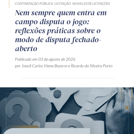
CONTRATAÇÃO PÚBLICA
LICITAÇÃO
NOVA LEI DE LICITAÇÕES
Nem sempre quem entra em
campo disputa o jogo:
reflexões práticas sobre o
modo de disputa fechado-
aberto
Publicado em 03 de agosto de 2026
por
Joacil Carlos Viana Bezerra
e
Ricardo da Silveira Porto