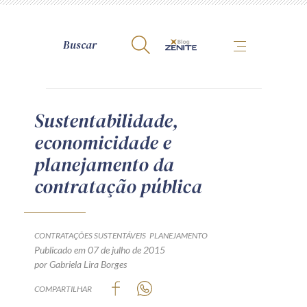
A Zênite
Sustentabilidade,
economicidade e
Como publicar conosco
planejamento da
Site da Zênite
contratação pública
Contato
Termos de uso
Política de Privacidade
CONTRATAÇÕES SUSTENTÁVEIS
PLANEJAMENTO
Guia de Direitos dos Titulares de Dados
Publicado em 07 de julho de 2015
por Gabriela Lira Borges
Encarregado (contato)
COMPARTILHAR