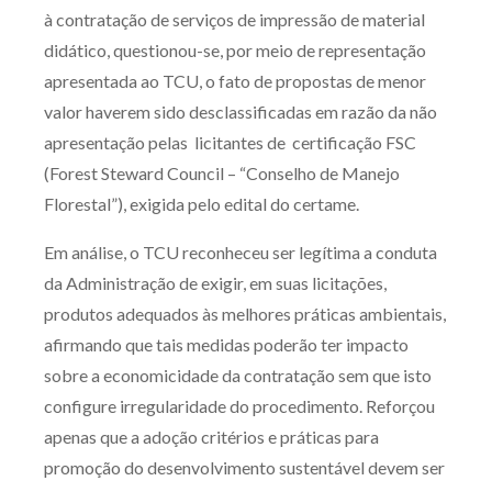
à contratação de serviços de impressão de material
Receba por RSS
didático, questionou-se, por meio de representação
apresentada ao TCU, o fato de propostas de menor
valor haverem sido desclassificadas em razão da não
Av. Sete de Setembro, 4698
apresentação pelas licitantes de certificação FSC
Batel
Curitiba
/
PR
CEP
80240-000
(Forest Steward Council – “Conselho de Manejo
Telefone (41) 2109-8666
Florestal”), exigida pelo edital do certame.
Whatsapp (41) 98881-6616
Em análise, o TCU reconheceu ser legítima a conduta
da Administração de exigir, em suas licitações,
produtos adequados às melhores práticas ambientais,
afirmando que tais medidas poderão ter impacto
sobre a economicidade da contratação sem que isto
configure irregularidade do procedimento. Reforçou
apenas que a adoção critérios e práticas para
promoção do desenvolvimento sustentável devem ser