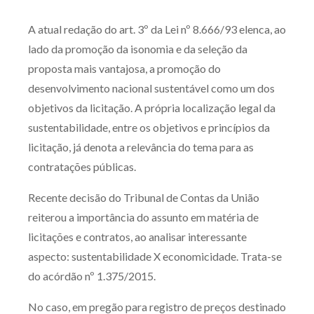
Produtos e serviços
A atual redação do art. 3º da Lei nº 8.666/93 elenca, ao
lado da promoção da isonomia e da seleção da
Zênite Fácil IA
proposta mais vantajosa, a promoção do
Zênite Play
desenvolvimento nacional sustentável como um dos
Orientação por Escrito
objetivos da licitação. A própria localização legal da
Mentoria Zênite
sustentabilidade, entre os objetivos e princípios da
licitação, já denota a relevância do tema para as
contratações públicas.
Capacitação
Recente decisão do Tribunal de Contas da União
Zênite Online
reiterou a importância do assunto em matéria de
Eventos presenciais
licitações e contratos, ao analisar interessante
Zênite in Company
aspecto: sustentabilidade X economicidade. Trata-se
Diferenciais
do acórdão nº 1.375/2015.
No caso, em pregão para registro de preços destinado