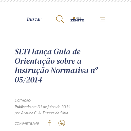
A Zênite
SLTI lança Guia de
Orientação sobre a
Como publicar conosco
Instrução Normativa nº
Site da Zênite
05/2014
Contato
Termos de uso
Política de Privacidade
LICITAÇÃO
Guia de Direitos dos Titulares de Dados
Publicado em 31 de julho de 2014
por Araune C. A. Duarte da Silva
Encarregado (contato)
COMPARTILHAR