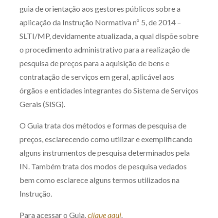
guia de orientação aos gestores públicos sobre a
Receba por RSS
aplicação da Instrução Normativa nº 5, de 2014 –
SLTI/MP, devidamente atualizada, a qual dispõe sobre
o procedimento administrativo para a realização de
Av. Sete de Setembro, 4698
pesquisa de preços para a aquisição de bens e
Batel
Curitiba
/
PR
CEP
80240-000
contratação de serviços em geral, aplicável aos
Telefone (41) 2109-8666
órgãos e entidades integrantes do Sistema de Serviços
Whatsapp (41) 98881-6616
Gerais (SISG).
O Guia trata dos métodos e formas de pesquisa de
preços, esclarecendo como utilizar e exemplificando
alguns instrumentos de pesquisa determinados pela
IN. Também trata dos modos de pesquisa vedados
bem como esclarece alguns termos utilizados na
Instrução.
Para acessar o Guia,
clique aqui
.