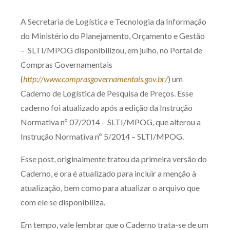
Produtos e serviços
A Secretaria de Logística e Tecnologia da Informação
do Ministério do Planejamento, Orçamento e Gestão
Zênite Fácil IA
– SLTI/MPOG disponibilizou, em julho, no Portal de
Zênite Play
Compras Governamentais
Orientação por Escrito
(
http://www.comprasgovernamentais.gov.br/
) um
Mentoria Zênite
Caderno de Logística de Pesquisa de Preços. Esse
caderno foi atualizado após a edição da Instrução
Normativa nº 07/2014 – SLTI/MPOG, que alterou a
Capacitação
Instrução Normativa nº 5/2014 – SLTI/MPOG.
Zênite Online
Esse post, originalmente tratou da primeira versão do
Eventos presenciais
Caderno, e ora é atualizado para incluir a menção à
Zênite in Company
atualização, bem como para atualizar o arquivo que
Diferenciais
com ele se disponibiliza.
Em tempo, vale lembrar que o Caderno trata-se de um