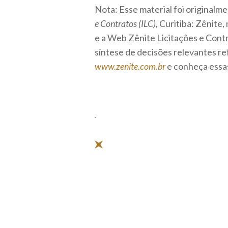
Nota: Esse material foi originalm
e Contratos (ILC),
Curitiba: Zênite, 
e a Web Zênite Licitações e Cont
síntese de decisões relevantes re
www.zenite.com.br
e conheça essas