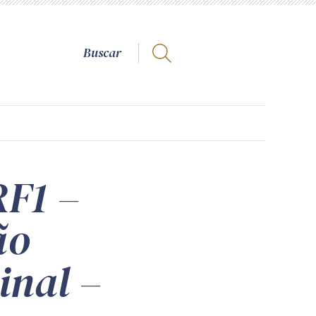
RF1 –
ão
inal –