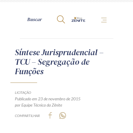
A Zênite
Síntese Jurisprudencial –
TCU – Segregação de
Como publicar conosco
Funções
Site da Zênite
Contato
Termos de uso
LICITAÇÃO
Publicado em 23 de novembro de 2015
Política de Privacidade
por Equipe Técnica da Zênite
Guia de Direitos dos Titulares de Dados
COMPARTILHAR
Encarregado (contato)