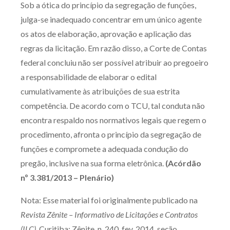
Sob a ótica do princípio da segregação de funções,
Produtos e serviços
julga-se inadequado concentrar em um único agente
os atos de elaboração, aprovação e aplicação das
Zênite Fácil IA
regras da licitação. Em razão disso, a Corte de Contas
Zênite Play
federal concluiu não ser possível atribuir ao pregoeiro
Orientação por Escrito
a responsabilidade de elaborar o edital
Mentoria Zênite
cumulativamente às atribuições de sua estrita
competência. De acordo com o TCU, tal conduta não
encontra respaldo nos normativos legais que regem o
Capacitação
procedimento, afronta o princípio da segregação de
funções e compromete a adequada condução do
Zênite Online
pregão, inclusive na sua forma eletrônica.
(Acórdão
Eventos presenciais
nº 3.381/2013 – Plenário)
Zênite in Company
Diferenciais
Nota: Esse material foi originalmente publicado na
Revista Zênite – Informativo de Licitações e Contratos
(ILC),
Curitiba: Zênite, n. 240, fev. 2014, seção