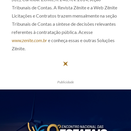
Receba por RSS
Tribunais de Contas. A Revista Zênite e a Web Zênite
Licitações e Contratos trazem mensalmente na seção
Tribunais de Contas a síntese de decisões relevantes
Av. Sete de Setembro, 4698
referentes à contratação pública. Acesse
Batel
Curitiba
/
PR
CEP
80240-000
www.zenite.com.br
e conheça essas e outras Soluções
Zênite.
Telefone (41) 2109-8666
Whatsapp (41) 98881-6616
Publicidade