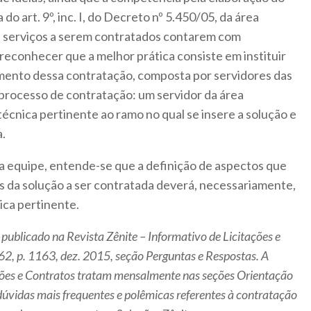
do art. 9º, inc. I, do Decreto nº 5.450/05, da área
os serviços a serem contratados contarem com
reconhecer que a melhor prática consiste em instituir
mento dessa contratação, composta por servidores das
 processo de contratação: um servidor da área
técnica pertinente ao ramo no qual se insere a solução e
a.
da equipe, entende-se que a definição de aspectos que
s da solução a ser contratada deverá, necessariamente,
nica pertinente.
 publicado na Revista Zênite – Informativo de Licitações e
 262, p. 1163, dez. 2015, seção Perguntas e Respostas. A
ações e Contratos tratam mensalmente nas seções Orientação
dúvidas mais frequentes e polêmicas referentes à contratação