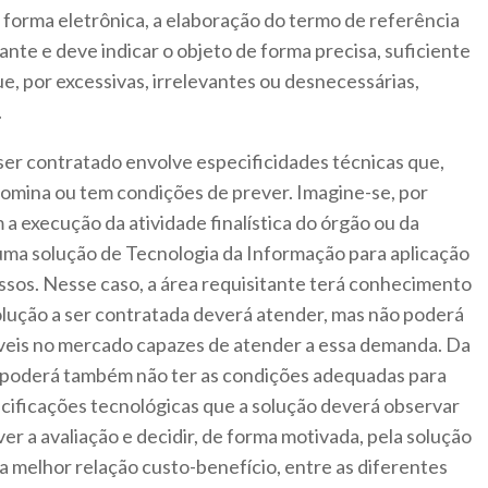
 forma eletrônica, a elaboração do termo de referência
ante e deve indicar o objeto de forma precisa, suficiente
e, por excessivas, irrelevantes ou desnecessárias,
.
 ser contratado envolve especificidades técnicas que,
domina ou tem condições de prever. Imagine-se, por
a execução da atividade finalística do órgão ou da
uma solução de Tecnologia da Informação para aplicação
sos. Nesse caso, a área requisitante terá conhecimento
olução a ser contratada deverá atender, mas não poderá
veis no mercado capazes de atender a essa demanda. Da
e poderá também não ter as condições adequadas para
pecificações tecnológicas que a solução deverá observar
er a avaliação e decidir, de forma motivada, pela solução
a melhor relação custo-benefício, entre as diferentes