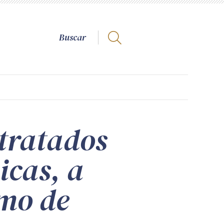
ntratados
icas, a
rmo de