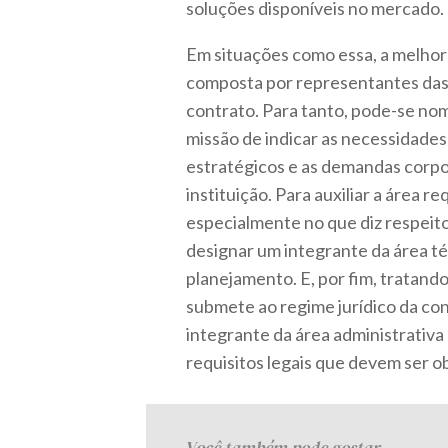
soluções disponíveis no mercado.
Em situações como essa, a melhor
composta por representantes das 
contrato. Para tanto, pode-se nom
missão de indicar as necessidades
estratégicos e as demandas corpo
instituição. Para auxiliar a área r
especialmente no que diz respeit
designar um integrante da área t
planejamento. E, por fim, tratand
submete ao regime jurídico da co
integrante da área administrativa
requisitos legais que devem ser 
Você também pode gostar