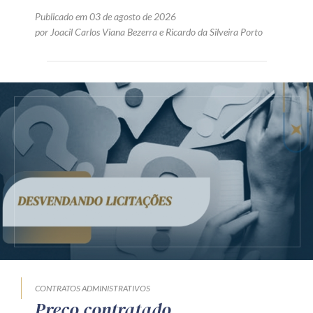
Publicado em 03 de agosto de 2026
por
Joacil Carlos Viana Bezerra
e
Ricardo da Silveira Porto
CONTRATOS ADMINISTRATIVOS
Preço contratado