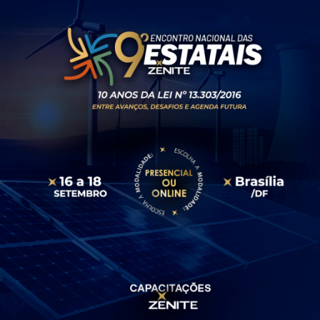
Receba por RSS
Av. Sete de Setembro, 4698
Batel
Curitiba
/
PR
CEP
80240-000
Telefone (41) 2109-8666
Whatsapp (41) 98881-6616