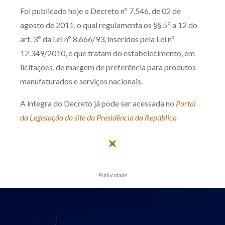
Foi publicado hoje o Decreto nº 7.546, de 02 de
Produtos e serviços
agosto de 2011, o qual regulamenta os §§ 5º a 12 do
Zênite Fácil IA
art. 3º da Lei nº 8.666/93, inseridos pela Lei nº
12.349/2010, e que tratam do estabelecimento, em
Zênite Play
licitações, de margem de preferência para produtos
Orientação por Escrito
manufaturados e serviços nacionais.
Mentoria Zênite
A íntegra do Decreto já pode ser acessada no
Portal
da Legislação do site da Presidência da República
Capacitação
Zênite Online
Eventos presenciais
Publicidade
Zênite in Company
Diferenciais