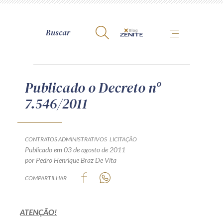
A Zênite
Publicado o Decreto nº
7.546/2011
Como publicar conosco
Site da Zênite
Contato
CONTRATOS ADMINISTRATIVOS
LICITAÇÃO
Publicado em 03 de agosto de 2011
Termos de uso
por Pedro Henrique Braz De Vita
Política de Privacidade
COMPARTILHAR
Guia de Direitos dos Titulares de Dados
Encarregado (contato)
ATENÇÃO!