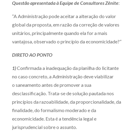
Questão apresentada à Equipe de Consultores Zênite
:
Produtos e serviços
“A Administração pode aceitar a alteração do valor
Zênite Fácil IA
global da proposta, em razão da correção de valores
Zênite Play
unitários, principalmente quando ela for a mais
Orientação por Escrito
vantajosa, observado o princípio da economicidade?”
Mentoria Zênite
DIRETO AO PONTO
1)
Confirmada a inadequação da planilha do licitante
Capacitação
no caso concreto, a Administração deve viabilizar
o saneamento antes de promover a sua
Zênite Online
desclassificação. Trata-se de solução pautada nos
Eventos presenciais
princípios da razoabilidade, da proporcionalidade, da
Zênite in Company
finalidade, do formalismo moderado e da
Diferenciais
economicidade. Esta é a tendência legal e
jurisprudencial sobre o assunto.