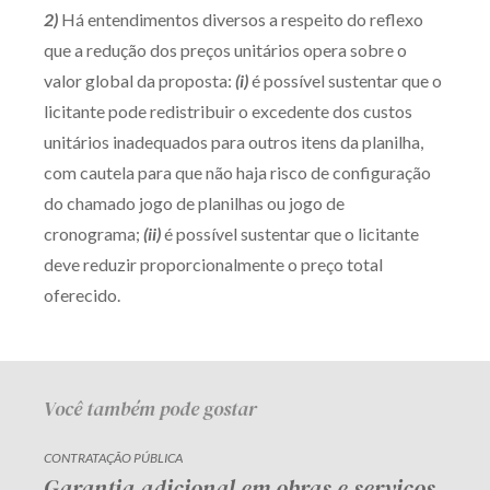
2)
Há entendimentos diversos a respeito do reflexo
Receba por RSS
que a redução dos preços unitários opera sobre o
valor global da proposta:
(i)
é possível sustentar que o
licitante pode redistribuir o excedente dos custos
Av. Sete de Setembro, 4698
unitários inadequados para outros itens da planilha,
Batel
Curitiba
/
PR
CEP
80240-000
com cautela para que não haja risco de configuração
Telefone (41) 2109-8666
do chamado jogo de planilhas ou jogo de
Whatsapp (41) 98881-6616
cronograma;
(ii)
é possível sustentar que o licitante
deve reduzir proporcionalmente o preço total
oferecido.
Você também pode gostar
CONTRATAÇÃO PÚBLICA
Garantia adicional em obras e serviços