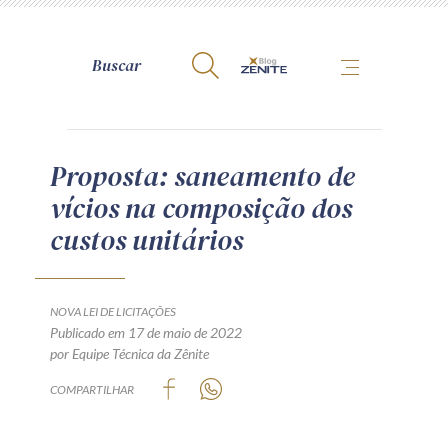
A Zênite
Proposta: saneamento de
vícios na composição dos
Como publicar conosco
custos unitários
Site da Zênite
Contato
Termos de uso
NOVA LEI DE LICITAÇÕES
Publicado em 17 de maio de 2022
Política de Privacidade
por Equipe Técnica da Zênite
Guia de Direitos dos Titulares de Dados
COMPARTILHAR
Encarregado (contato)