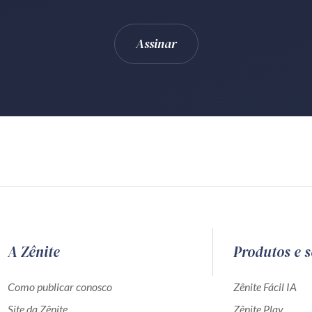
A Zênite
Produtos e s
Como publicar conosco
Zênite Fácil IA
Site da Zênite
Zênite Play