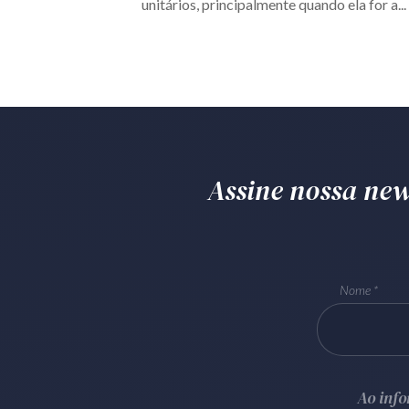
unitários, principalmente quando ela for a...
Assine nossa news
Nome
Ao inf