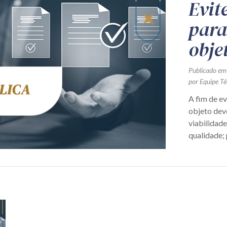
Evite
para
obje
Publicado em
por Equipe Té
A fim de ev
objeto deve
viabilidad
qualidade; 