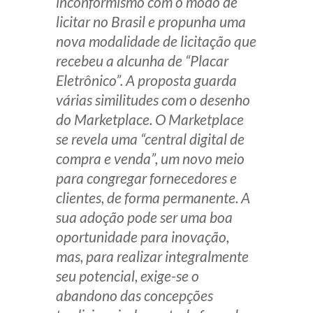
inconformismo com o modo de
Receba por RSS
licitar no Brasil e propunha uma
nova modalidade de licitação que
recebeu a alcunha de “Placar
Av. Sete de Setembro, 4698
Eletrônico”. A proposta guarda
Batel
Curitiba
/
PR
CEP
80240-000
várias similitudes com o desenho
do
Marketplace
. O
Marketplace
Telefone (41) 2109-8666
se revela uma “central digital de
Whatsapp (41) 98881-6616
compra e venda”, um novo meio
para congregar fornecedores e
clientes, de forma permanente. A
sua adoção pode ser uma boa
oportunidade para inovação,
mas, para realizar integralmente
seu potencial, exige-se o
abandono das concepções