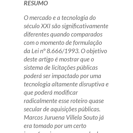
RESUMO
Produtos e serviços
O mercado e a tecnologia do
Zênite Fácil IA
século XXI são significativamente
Zênite Play
diferentes quando comparados
Orientação por Escrito
com o momento de formulação
Mentoria Zênite
da Lei n° 8.666/1993. O objetivo
deste artigo é mostrar que o
sistema de licitações públicas
Capacitação
poderá ser impactado por uma
tecnologia altamente disruptiva e
Zênite Online
que poderá modificar
Eventos presenciais
radicalmente esse roteiro quase
Zênite in Company
secular de aquisições públicas.
Diferenciais
Marcos Juruena Villela Souto já
era tomado por um certo