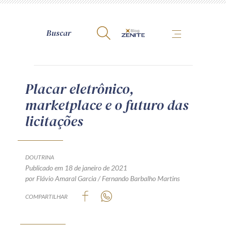
A Zênite
Placar eletrônico,
marketplace e o futuro das
Como publicar conosco
licitações
Site da Zênite
Contato
Termos de uso
DOUTRINA
Publicado em 18 de janeiro de 2021
Política de Privacidade
por Flávio Amaral Garcia / Fernando Barbalho Martins
Guia de Direitos dos Titulares de Dados
COMPARTILHAR
Encarregado (contato)