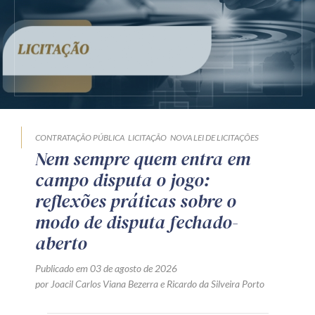
CONTRATAÇÃO PÚBLICA
LICITAÇÃO
NOVA LEI DE LICITAÇÕES
Nem sempre quem entra em
campo disputa o jogo:
reflexões práticas sobre o
modo de disputa fechado-
aberto
Publicado em 03 de agosto de 2026
por
Joacil Carlos Viana Bezerra
e
Ricardo da Silveira Porto