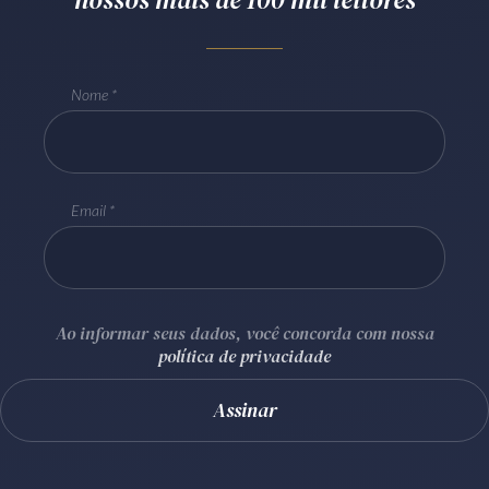
Receba por RSS
Nome
Av. Sete de Setembro, 4698
Batel
Curitiba
/
PR
CEP
80240-000
Telefone (41) 2109-8666
Email
Whatsapp (41) 98881-6616
Ao informar seus dados, você concorda com nossa
política de privacidade