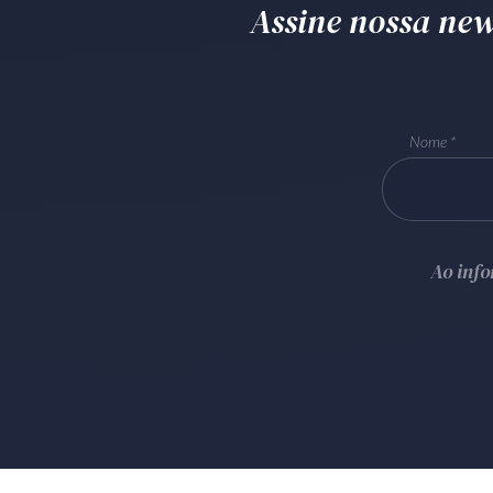
Assine nossa news
Nome
Ao inf