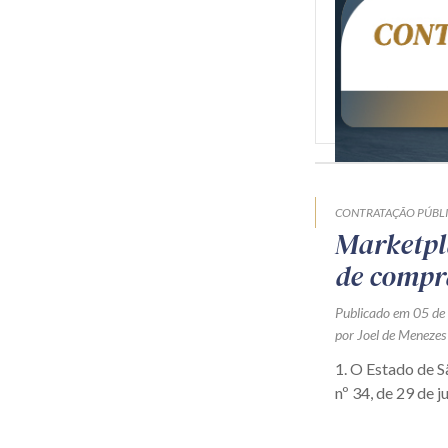
CONTRATAÇÃO PÚBL
Marketpl
de compr
Publicado em 05 de
por Joel de Menezes
1. O Estado de 
nº 34, de 29 de j