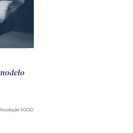
 modelo
a Resolução SGGD