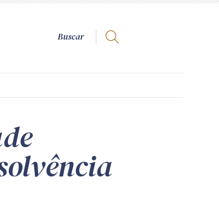
ade
solvência