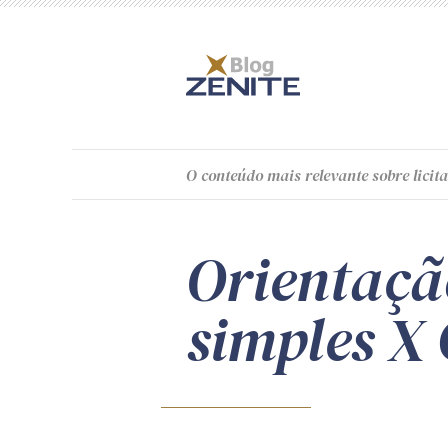
O
conteúdo
mais relevante sobre licita
Orientaçã
simples X