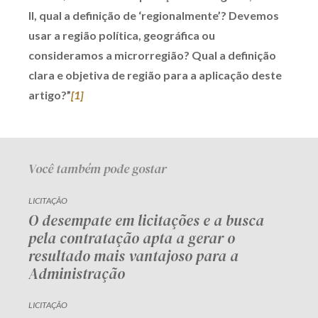
II, qual a definição de ‘regionalmente’? Devemos
Receba por RSS
usar a região política, geográfica ou
consideramos a microrregião? Qual a definição
clara e objetiva de região para a aplicação deste
Av. Sete de Setembro, 4698
artigo?”
[1]
Batel
Curitiba
/
PR
CEP
80240-000
Telefone (41) 2109-8666
Whatsapp (41) 98881-6616
Você também pode gostar
LICITAÇÃO
O desempate em licitações e a busca
pela contratação apta a gerar o
resultado mais vantajoso para a
Administração
LICITAÇÃO