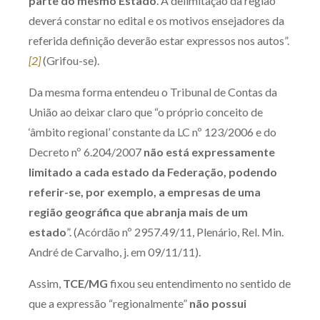
parte do mesmo Estado
. A delimitação da região
deverá constar no edital e os motivos ensejadores da
referida definição deverão estar expressos nos autos”.
[2]
(Grifou-se).
Da mesma forma entendeu o Tribunal de Contas da
União ao deixar claro que “o próprio conceito de
‘âmbito regional’ constante da LC nº 123/2006 e do
Decreto nº 6.204/2007
não está expressamente
limitado a cada estado da Federação, podendo
referir-se, por exemplo, a empresas de uma
região geográfica que abranja mais de um
estado
”. (Acórdão nº 2957.49/11, Plenário, Rel. Min.
André de Carvalho, j. em 09/11/11).
Assim,
TCE/MG
fixou seu entendimento no sentido de
que a expressão “regionalmente”
não possui