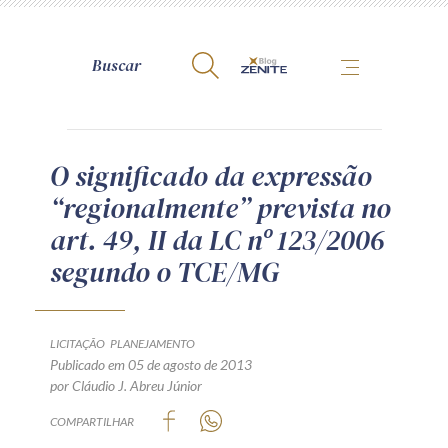
A Zênite
O significado da expressão
“regionalmente” prevista no
Como publicar conosco
art. 49, II da LC nº 123/2006
Site da Zênite
segundo o TCE/MG
Contato
Termos de uso
Política de Privacidade
LICITAÇÃO
PLANEJAMENTO
Guia de Direitos dos Titulares de Dados
Publicado em 05 de agosto de 2013
por Cláudio J. Abreu Júnior
Encarregado (contato)
COMPARTILHAR