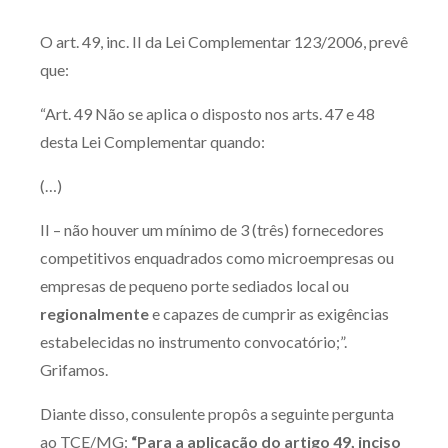
Produtos e serviços
O art. 49, inc. II da Lei Complementar 123/2006, prevê
que:
Zênite Fácil IA
Zênite Play
“Art. 49 Não se aplica o disposto nos arts. 47 e 48
Orientação por Escrito
desta Lei Complementar quando:
Mentoria Zênite
(…)
II – não houver um mínimo de 3 (três) fornecedores
Capacitação
competitivos enquadrados como microempresas ou
empresas de pequeno porte sediados local ou
Zênite Online
regionalmente
e capazes de cumprir as exigências
Eventos presenciais
estabelecidas no instrumento convocatório;”.
Zênite in Company
Grifamos.
Diferenciais
Diante disso, consulente propôs a seguinte pergunta
ao TCE/MG:
“Para a aplicação do artigo 49, inciso