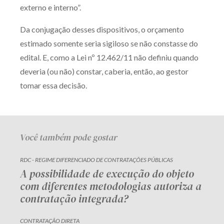
externo e interno”.
Receba por RSS
Da conjugação desses dispositivos, o orçamento
estimado somente seria sigiloso se não constasse do
Av. Sete de Setembro, 4698
edital. E, como a Lei nº 12.462/11 não definiu quando
Batel
Curitiba
/
PR
CEP
80240-000
deveria (ou não) constar, caberia, então, ao gestor
tomar essa decisão.
Telefone (41) 2109-8666
Whatsapp (41) 98881-6616
Você também pode gostar
RDC - REGIME DIFERENCIADO DE CONTRATAÇÕES PÚBLICAS
A possibilidade de execução do objeto
com diferentes metodologias autoriza a
contratação integrada?
CONTRATAÇÃO DIRETA