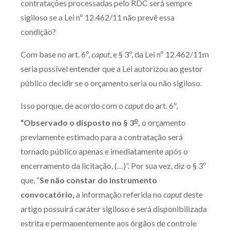
contratações processadas pelo RDC será sempre
Produtos e serviços
sigiloso se a Lei nº 12.462/11 não prevê essa
condição?
Zênite Fácil IA
Com base no art. 6º,
caput
, e § 3º, da Lei nº 12.462/11m
Zênite Play
seria possível entender que a Lei autorizou ao gestor
Orientação por Escrito
público decidir se o orçamento seria ou não sigiloso.
Mentoria Zênite
Isso porque, de acordo com o
caput
do art. 6º,
o
“Observado o disposto no § 3
,
o orçamento
Capacitação
previamente estimado para a contratação será
tornado público apenas e imediatamente após o
Zênite Online
encerramento da licitação, (…)”. Por sua vez, diz o § 3º
Eventos presenciais
que, “
Se não constar do instrumento
Zênite in Company
convocatório,
a informação referida no
caput
deste
Diferenciais
artigo possuirá caráter sigiloso e será disponibilizada
estrita e permanentemente aos órgãos de controle