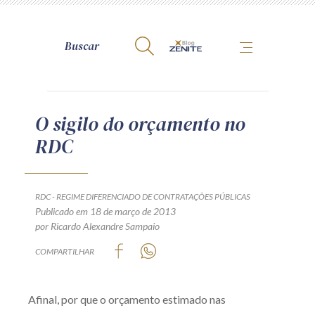
A Zênite
O sigilo do orçamento no
RDC
Como publicar conosco
Site da Zênite
Contato
RDC - REGIME DIFERENCIADO DE CONTRATAÇÕES PÚBLICAS
Publicado em 18 de março de 2013
Termos de uso
por Ricardo Alexandre Sampaio
Política de Privacidade
COMPARTILHAR
Guia de Direitos dos Titulares de Dados
Encarregado (contato)
Afinal, por que o orçamento estimado nas