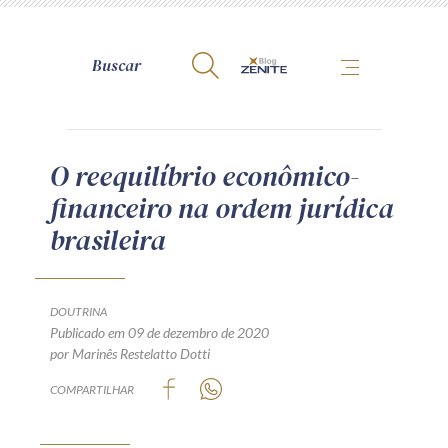
A Zênite
O reequilíbrio econômico-
financeiro na ordem jurídica
Como publicar conosco
brasileira
Site da Zênite
Contato
Termos de uso
DOUTRINA
Publicado em 09 de dezembro de 2020
Política de Privacidade
por Marinês Restelatto Dotti
Guia de Direitos dos Titulares de Dados
COMPARTILHAR
Encarregado (contato)