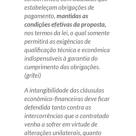
estabeleçam obrigações de
Receba por RSS
pagamento,
mantidas as
condições efetivas da proposta,
nos termos da lei, o qual somente
Av. Sete de Setembro, 4698
permitirá as exigências de
Batel
Curitiba
/
PR
CEP
80240-000
qualificação técnica e econômica
Telefone (41) 2109-8666
indispensáveis à garantia do
Whatsapp (41) 98881-6616
cumprimento das obrigações.
(grifei)
A intangibilidade das cláusulas
econômico-financeiras deve ficar
defendida tanto contra as
intercorrências que o contratado
venha a sofrer em virtude de
alterações unilaterais, quanto