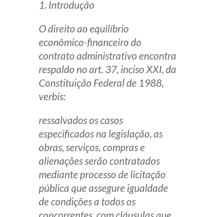
1. Introdução
Produtos e serviços
O direito ao equilíbrio
Zênite Fácil IA
econômico-financeiro do
Zênite Play
contrato administrativo encontra
Orientação por Escrito
respaldo no art. 37, inciso XXI, da
Mentoria Zênite
Constituição Federal de 1988,
verbis
:
Capacitação
ressalvados os casos
especificados na legislação, as
Zênite Online
obras, serviços, compras e
Eventos presenciais
alienações serão contratados
mediante processo de licitação
Zênite in Company
pública que assegure igualdade
Diferenciais
de condições a todos os
concorrentes, com cláusulas que