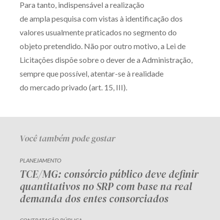
Para tanto, indispensável a realização
Receba por RSS
de ampla pesquisa com vistas à identificação dos
valores usualmente praticados no segmento do
objeto pretendido. Não por outro motivo, a Lei de
Av. Sete de Setembro, 4698
Licitações dispõe sobre o dever de a Administração,
Batel
Curitiba
/
PR
CEP
80240-000
sempre que possível, atentar-se à realidade
Telefone (41) 2109-8666
do mercado privado (art. 15, III).
Whatsapp (41) 98881-6616
Você também pode gostar
PLANEJAMENTO
TCE/MG: consórcio público deve definir
quantitativos no SRP com base na real
demanda dos entes consorciados