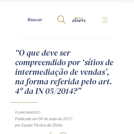
A Zênite
“O que deve ser
compreendido por ‘sítios de
Como publicar conosco
intermediação de vendas’,
Site da Zênite
na forma referida pelo art.
Contato
4º da IN 05/2014?”
Termos de uso
Política de Privacidade
Guia de Direitos dos Titulares de Dados
PLANEJAMENTO
Encarregado (contato)
Publicado em 04 de maio de 2017
por Equipe Técnica da Zênite