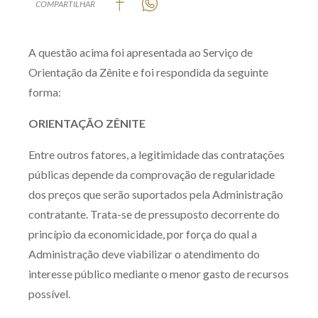
COMPARTILHAR
Produtos e serviços
A questão acima foi apresentada ao Serviço de
Zênite Fácil IA
Orientação da Zênite e foi respondida da seguinte
Zênite Play
forma:
Orientação por Escrito
Mentoria Zênite
ORIENTAÇÃO ZÊNITE
Entre outros fatores, a legitimidade das contratações
Capacitação
públicas depende da comprovação de regularidade
dos preços que serão suportados pela Administração
Zênite Online
contratante. Trata-se de pressuposto decorrente do
Eventos presenciais
princípio da economicidade, por força do qual a
Zênite in Company
Administração deve viabilizar o atendimento do
interesse público mediante o menor gasto de recursos
Diferenciais
possível.