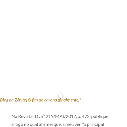
Produtos e serviços
Zênite Fácil IA
Zênite Play
Orientação por Escrito
Mentoria Zênite
Capacitação
Zênite Online
Eventos presenciais
Zênite in Company
Diferenciais
Na Revista ILC nº 219/MAI/2012, p. 472, publiquei
artigo no qual afirmei que, a meu ver, “o principal