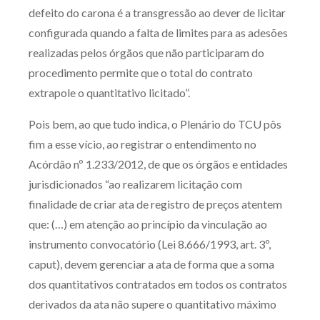
defeito do carona é a transgressão ao dever de licitar
Receba por RSS
configurada quando a falta de limites para as adesões
realizadas pelos órgãos que não participaram do
procedimento permite que o total do contrato
Av. Sete de Setembro, 4698
extrapole o quantitativo licitado”.
Batel
Curitiba
/
PR
CEP
80240-000
Pois bem, ao que tudo indica, o Plenário do TCU pôs
Telefone (41) 2109-8666
fim a esse vício, ao registrar o entendimento no
Whatsapp (41) 98881-6616
Acórdão nº 1.233/2012, de que os órgãos e entidades
jurisdicionados “ao realizarem licitação com
finalidade de criar ata de registro de preços atentem
que: (…) em atenção ao princípio da vinculação ao
instrumento convocatório (Lei 8.666/1993, art. 3º,
caput), devem gerenciar a ata de forma que a soma
dos quantitativos contratados em todos os contratos
derivados da ata não supere o quantitativo máximo