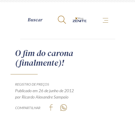
A Zênite
O fim do carona
(finalmente)!
Como publicar conosco
Site da Zênite
Contato
REGISTRO DE PREÇOS
Publicado em 26 de junho de 2012
Termos de uso
por Ricardo Alexandre Sampaio
Política de Privacidade
COMPARTILHAR
Guia de Direitos dos Titulares de Dados
Encarregado (contato)