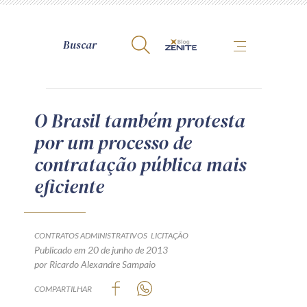
A Zênite
O Brasil também protesta
por um processo de
Como publicar conosco
contratação pública mais
Site da Zênite
eficiente
Contato
Termos de uso
Política de Privacidade
CONTRATOS ADMINISTRATIVOS
LICITAÇÃO
Guia de Direitos dos Titulares de Dados
Publicado em 20 de junho de 2013
por Ricardo Alexandre Sampaio
Encarregado (contato)
COMPARTILHAR