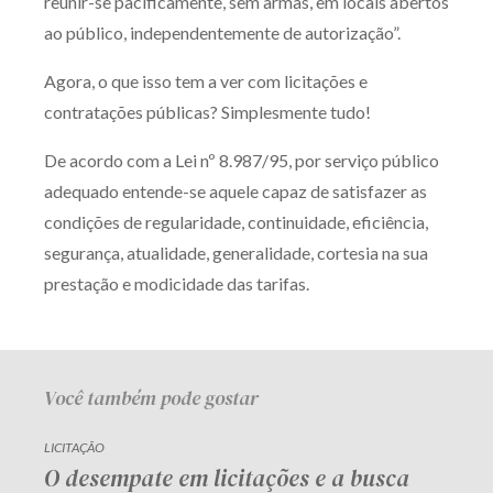
reunir-se pacificamente, sem armas, em locais abertos
Receba por RSS
ao público, independentemente de autorização”.
Agora, o que isso tem a ver com licitações e
contratações públicas? Simplesmente tudo!
Av. Sete de Setembro, 4698
Batel
Curitiba
/
PR
CEP
80240-000
De acordo com a Lei nº 8.987/95, por serviço público
adequado entende-se aquele capaz de satisfazer as
Telefone (41) 2109-8666
condições de regularidade, continuidade, eficiência,
Whatsapp (41) 98881-6616
segurança, atualidade, generalidade, cortesia na sua
prestação e modicidade das tarifas.
Você também pode gostar
LICITAÇÃO
O desempate em licitações e a busca