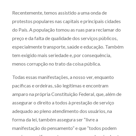
Produtos e serviços
Recentemente, temos assistido a uma onda de
protestos populares nas capitais e principais cidades
Zênite Fácil IA
do País. A população tomou as ruas para reclamar do
Zênite Play
preço e da falta de qualidade dos serviços públicos,
Orientação por Escrito
especialmente transporte, saúde e educação. Também
Mentoria Zênite
tem exigido mais seriedade e, por consequência,
menos corrupção no trato da coisa pública.
Capacitação
Todas essas manifestações, a nosso ver, enquanto
pacíficas e ordeiras, são legítimas e encontram
Zênite Online
amparo na própria Constituição Federal, que, além de
Eventos presenciais
assegurar o direito a todos à prestação de serviço
Zênite in Company
adequado ao pleno atendimento dos usuários, na
Diferenciais
forma da lei, também assegura ser “livre a
manifestação do pensamento” e que “todos podem