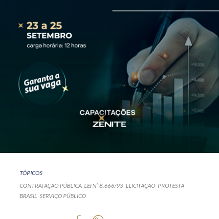
TÓPICOS
CONTRATAÇÃO PÚBLICA
LEI Nº 8.666/93
LLICITAÇÃO
PROTESTA
BRASIL
SERVIÇO PÚBLICO