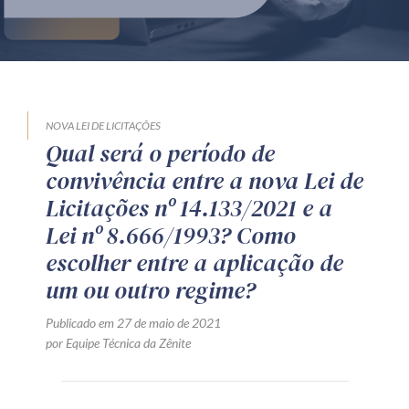
Produtos e serviços
Zênite Fácil IA
Zênite Play
Orientação por Escrito
NOVA LEI DE LICITAÇÕES
Qual será o período de
Mentoria Zênite
convivência entre a nova Lei de
Licitações nº 14.133/2021 e a
Capacitação
Lei nº 8.666/1993? Como
escolher entre a aplicação de
Zênite Online
um ou outro regime?
Eventos presenciais
Publicado em 27 de maio de 2021
Zênite in Company
por Equipe Técnica da Zênite
Diferenciais