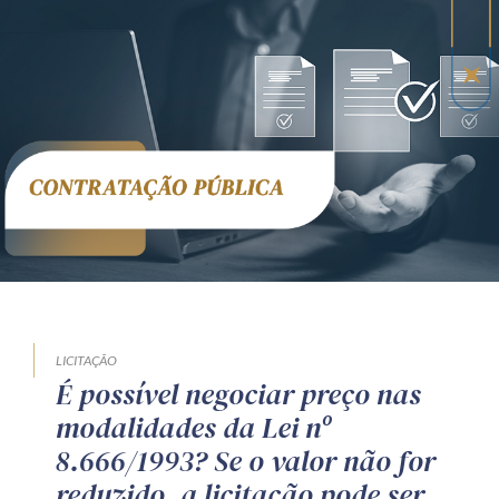
Receba por RSS
Av. Sete de Setembro, 4698
Batel
Curitiba
/
PR
CEP
80240-000
Telefone (41) 2109-8666
Whatsapp (41) 98881-6616
LICITAÇÃO
É possível negociar preço nas
modalidades da Lei nº
8.666/1993? Se o valor não for
reduzido, a licitação pode ser