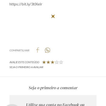
https://bit.ly/3tlXeIr
Receba por RSS
Av. Sete de Setembro, 4698
Batel
Curitiba
/
PR
CEP
80240-000
Telefone (41) 2109-8666
Whatsapp (41) 98881-6616
COMPARTILHAR
AVALIE ESTE CONTEÚDO
SEJA O PRIMEIRO A AVALIAR
Seja o primeiro a comentar
Utilize sua conta no Facebook ou