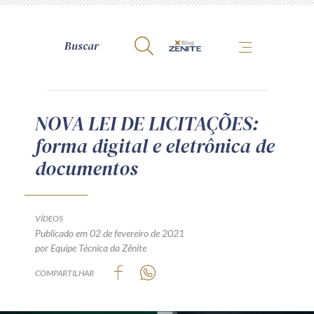
A Zênite
NOVA LEI DE LICITAÇÕES:
forma digital e eletrônica de
Como publicar conosco
documentos
Site da Zênite
Contato
Termos de uso
VÍDEOS
Publicado em 02 de fevereiro de 2021
Política de Privacidade
por Equipe Técnica da Zênite
Guia de Direitos dos Titulares de Dados
COMPARTILHAR
Encarregado (contato)