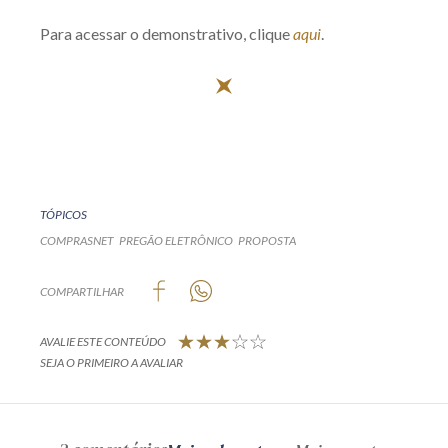
Receba por RSS
Para acessar o demonstrativo, clique
aqui
.
Av. Sete de Setembro, 4698
Batel
Curitiba
/
PR
CEP
80240-000
Telefone (41) 2109-8666
Whatsapp (41) 98881-6616
TÓPICOS
COMPRASNET
PREGÃO ELETRÔNICO
PROPOSTA
COMPARTILHAR
AVALIE ESTE CONTEÚDO
SEJA O PRIMEIRO A AVALIAR