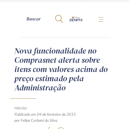
A Zênite
Nova funcionalidade no
Comprasnet alerta sobre
Como publicar conosco
itens com valores acima do
Site da Zênite
preço estimado pela
Contato
Administração
Termos de uso
Política de Privacidade
Guia de Direitos dos Titulares de Dados
PREGÃO
Encarregado (contato)
Publicado em 04 de fevereiro de 2015
por Felipe Corbani da Silva