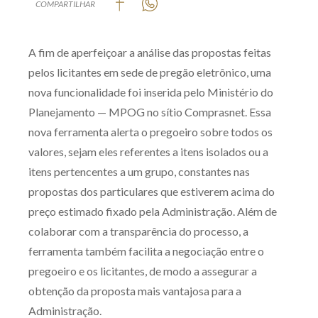
COMPARTILHAR
Produtos e serviços
A fim de aperfeiçoar a análise das propostas feitas
Zênite Fácil IA
pelos licitantes em sede de pregão eletrônico, uma
Zênite Play
nova funcionalidade foi inserida pelo Ministério do
Orientação por Escrito
Planejamento — MPOG no sítio Comprasnet. Essa
Mentoria Zênite
nova ferramenta alerta o pregoeiro sobre todos os
valores, sejam eles referentes a itens isolados ou a
itens pertencentes a um grupo, constantes nas
Capacitação
propostas dos particulares que estiverem acima do
Zênite Online
preço estimado fixado pela Administração. Além de
colaborar com a transparência do processo, a
Eventos presenciais
ferramenta também facilita a negociação entre o
Zênite in Company
pregoeiro e os licitantes, de modo a assegurar a
Diferenciais
obtenção da proposta mais vantajosa para a
Administração.