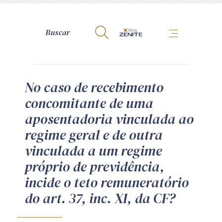
A Zênite
No caso de recebimento
concomitante de uma
Como publicar conosco
aposentadoria vinculada ao
Site da Zênite
regime geral e de outra
Contato
vinculada a um regime
Termos de uso
próprio de previdência,
Política de Privacidade
incide o teto remuneratório
Guia de Direitos dos Titulares de Dados
do art. 37, inc. XI, da CF?
Encarregado (contato)