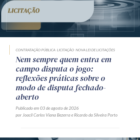
CONTRATAÇÃO PÚBLICA
LICITAÇÃO
NOVA LEI DE LICITAÇÕES
Nem sempre quem entra em
campo disputa o jogo:
reflexões práticas sobre o
modo de disputa fechado-
aberto
Publicado em 03 de agosto de 2026
por
Joacil Carlos Viana Bezerra
e
Ricardo da Silveira Porto