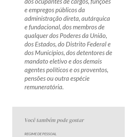
dos ocupantes de cargos, funções
Receba por RSS
e empregos públicos da
administração direta, autárquica
e fundacional, dos membros de
Av. Sete de Setembro, 4698
qualquer dos Poderes da União,
Batel
Curitiba
/
PR
CEP
80240-000
dos Estados, do Distrito Federal e
dos Municípios, dos detentores de
Telefone (41) 2109-8666
mandato eletivo e dos demais
Whatsapp (41) 98881-6616
agentes políticos e os proventos,
pensões ou outra espécie
remuneratória.
Você também pode gostar
REGIME DE PESSOAL