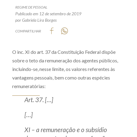
Produtos e serviços
REGIME DE PESSOAL
Publicado em 12 de setembro de 2019
por Gabriela Lira Borges
Zênite Fácil IA
COMPARTILHAR
Zênite Play
Orientação por Escrito
Mentoria Zênite
O inc. XI do art. 37 da Constituição Federal dispõe
sobre o teto da remuneração dos agentes públicos,
incluindo-se, nesse limite, os valores referentes às
Capacitação
vantagens pessoais, bem como outras espécies
remuneratórias:
Zênite Online
Art. 37. […]
Eventos presenciais
Zênite in Company
[…]
Diferenciais
XI – a remuneração e o subsídio