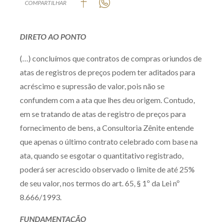
COMPARTILHAR
Produtos e serviços
DIRETO AO PONTO
Zênite Fácil IA
Zênite Play
(…) concluímos que contratos de compras oriundos de
Orientação por Escrito
atas de registros de preços podem ter aditados para
Mentoria Zênite
acréscimo e supressão de valor, pois não se
confundem com a ata que lhes deu origem. Contudo,
em se tratando de atas de registro de preços para
Capacitação
fornecimento de bens, a Consultoria Zênite entende
que apenas o último contrato celebrado com base na
Zênite Online
ata, quando se esgotar o quantitativo registrado,
Eventos presenciais
poderá ser acrescido observado o limite de até 25%
Zênite in Company
de seu valor, nos termos do art. 65, § 1º da Lei nº
Diferenciais
8.666/1993.
FUNDAMENTAÇÃO