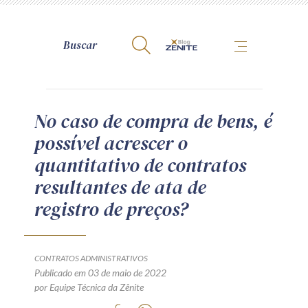
A Zênite
No caso de compra de bens, é
possível acrescer o
Como publicar conosco
quantitativo de contratos
Site da Zênite
resultantes de ata de
Contato
registro de preços?
Termos de uso
Política de Privacidade
Guia de Direitos dos Titulares de Dados
CONTRATOS ADMINISTRATIVOS
Encarregado (contato)
Publicado em 03 de maio de 2022
por Equipe Técnica da Zênite