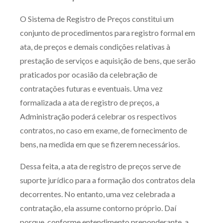
Receba por RSS
O Sistema de Registro de Preços constitui um
conjunto de procedimentos para registro formal em
ata, de preços e demais condições relativas à
Av. Sete de Setembro, 4698
prestação de serviços e aquisição de bens, que serão
Batel
Curitiba
/
PR
CEP
80240-000
praticados por ocasião da celebração de
Telefone (41) 2109-8666
contratações futuras e eventuais. Uma vez
Whatsapp (41) 98881-6616
formalizada a ata de registro de preços, a
Administração poderá celebrar os respectivos
contratos, no caso em exame, de fornecimento de
bens, na medida em que se fizerem necessários.
Dessa feita, a ata de registro de preços serve de
suporte jurídico para a formação dos contratos dela
decorrentes. No entanto, uma vez celebrada a
contratação, ela assume contorno próprio. Daí
porque, conforme entendimento preponderante, a