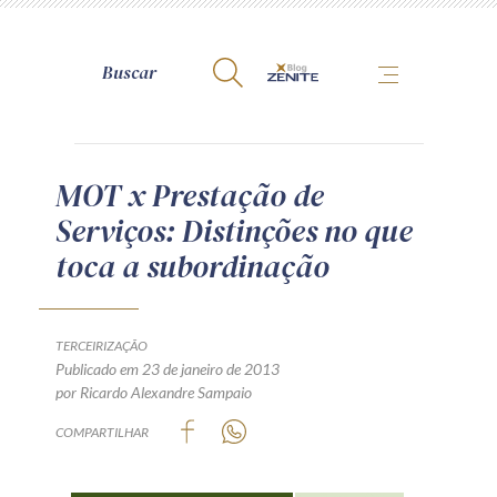
A Zênite
MOT x Prestação de
Serviços: Distinções no que
Como publicar conosco
toca a subordinação
Site da Zênite
Contato
Termos de uso
TERCEIRIZAÇÃO
Publicado em 23 de janeiro de 2013
Política de Privacidade
por Ricardo Alexandre Sampaio
Guia de Direitos dos Titulares de Dados
COMPARTILHAR
Encarregado (contato)