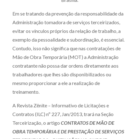
Receba por RSS
Em se tratando da prevenção da responsabilidade da
Administração tomadora de serviços terceirizados,
evitar os vínculos próprios da relação de trabalho, a
Av. Sete de Setembro, 4698
exemplo da pessoalidade e subordinação, é essencial.
Batel
Curitiba
/
PR
CEP
80240-000
Contudo, isso não significa que nas contratações de
Telefone (41) 2109-8666
Mão de Obra Temporária (MOT) a Administração
Whatsapp (41) 98881-6616
contratante não possa dar ordens diretamente aos
trabalhadores que lhes são disponibilizados ou
mesmo proporcionar a ele a realização de
treinamento.
A Revista Zênite – Informativo de Licitações e
Contratos (ILC) nº 227, Jan/2013, trará na Seção
Terceirização, o artigo
CONTRATOS DE MÃO DE
OBRA TEMPORÁRIA E DE PRESTAÇÃO DE SERVIÇOS