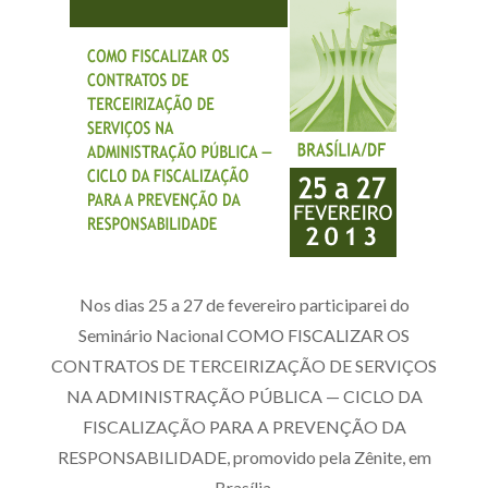
Produtos e serviços
Zênite Fácil IA
Zênite Play
Orientação por Escrito
Mentoria Zênite
Capacitação
Nos dias 25 a 27 de fevereiro participarei do
Zênite Online
Seminário Nacional COMO FISCALIZAR OS
Eventos presenciais
CONTRATOS DE TERCEIRIZAÇÃO DE SERVIÇOS
Zênite in Company
NA ADMINISTRAÇÃO PÚBLICA — CICLO DA
Diferenciais
FISCALIZAÇÃO PARA A PREVENÇÃO DA
RESPONSABILIDADE, promovido pela Zênite, em
Brasília.