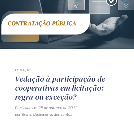
Receba por RSS
Av. Sete de Setembro, 4698
Batel
Curitiba
/
PR
CEP
80240-000
Telefone (41) 2109-8666
Whatsapp (41) 98881-6616
LICITAÇÃO
Vedação à participação de
cooperativas em licitação:
regra ou exceção?
Publicado em 29 de outubro de 2012
por Brenia Diogenes G. dos Santos