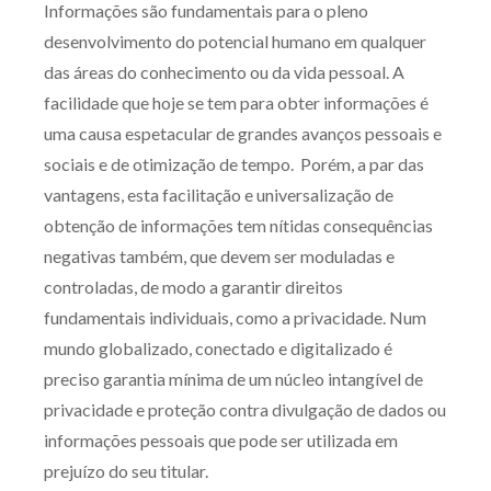
Informações são fundamentais para o pleno
Produtos e serviços
desenvolvimento do potencial humano em qualquer
das áreas do conhecimento ou da vida pessoal. A
Zênite Fácil IA
facilidade que hoje se tem para obter informações é
Zênite Play
uma causa espetacular de grandes avanços pessoais e
Orientação por Escrito
sociais e de otimização de tempo. Porém, a par das
Mentoria Zênite
vantagens, esta facilitação e universalização de
obtenção de informações tem nítidas consequências
negativas também, que devem ser moduladas e
Capacitação
controladas, de modo a garantir direitos
fundamentais individuais, como a privacidade. Num
Zênite Online
mundo globalizado, conectado e digitalizado é
Eventos presenciais
preciso garantia mínima de um núcleo intangível de
Zênite in Company
privacidade e proteção contra divulgação de dados ou
Diferenciais
informações pessoais que pode ser utilizada em
prejuízo do seu titular.