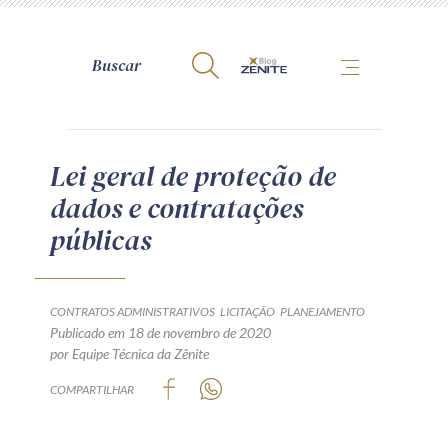
A Zênite
Lei geral de proteção de
dados e contratações
Como publicar conosco
públicas
Site da Zênite
Contato
Termos de uso
CONTRATOS ADMINISTRATIVOS
LICITAÇÃO
PLANEJAMENTO
Publicado em 18 de novembro de 2020
Política de Privacidade
por Equipe Técnica da Zênite
Guia de Direitos dos Titulares de Dados
COMPARTILHAR
Encarregado (contato)