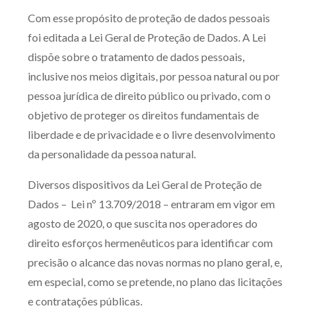
Receba por RSS
Com esse propósito de proteção de dados pessoais
foi editada a Lei Geral de Proteção de Dados. A Lei
dispõe sobre o tratamento de dados pessoais,
Av. Sete de Setembro, 4698
inclusive nos meios digitais, por pessoa natural ou por
Batel
Curitiba
/
PR
CEP
80240-000
pessoa jurídica de direito público ou privado, com o
objetivo de proteger os direitos fundamentais de
Telefone (41) 2109-8666
liberdade e de privacidade e o livre desenvolvimento
Whatsapp (41) 98881-6616
da personalidade da pessoa natural.
Diversos dispositivos da Lei Geral de Proteção de
Dados – Lei nº 13.709/2018 – entraram em vigor em
agosto de 2020, o que suscita nos operadores do
direito esforços hermenêuticos para identificar com
precisão o alcance das novas normas no plano geral, e,
em especial, como se pretende, no plano das licitações
e contratações públicas.