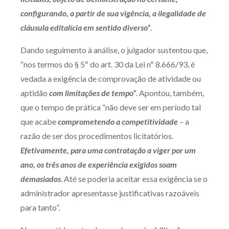
Receba por RSS
configurando, a partir de sua vigência, a ilegalidade de
cláusula editalícia em sentido diverso”
.
Dando seguimento à análise, o julgador sustentou que,
Av. Sete de Setembro, 4698
“nos termos do § 5º do art. 30 da Lei nº 8.666/93, é
Batel
Curitiba
/
PR
CEP
80240-000
vedada a exigência de comprovação de atividade ou
Telefone (41) 2109-8666
aptidão
com limitações de tempo”
. Apontou, também,
Whatsapp (41) 98881-6616
que o tempo de prática “não deve ser em período tal
que acabe
comprometendo a competitividade
– a
razão de ser dos procedimentos licitatórios.
Efetivamente, para uma contratação a viger por um
ano, os três anos de experiência exigidos soam
demasiados
. Até se poderia aceitar essa exigência se o
administrador apresentasse justificativas razoáveis
para tanto”.