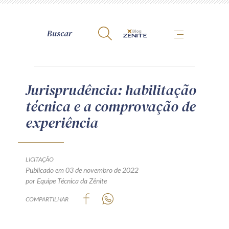
A Zênite
Jurisprudência: habilitação
técnica e a comprovação de
Como publicar conosco
experiência
Site da Zênite
Contato
Termos de uso
LICITAÇÃO
Publicado em 03 de novembro de 2022
Política de Privacidade
por Equipe Técnica da Zênite
Guia de Direitos dos Titulares de Dados
COMPARTILHAR
Encarregado (contato)