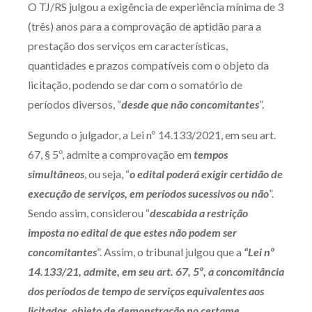
O TJ/RS julgou a exigência de experiência mínima de 3
Produtos e serviços
(três) anos para a comprovação de aptidão para a
prestação dos serviços em características,
Zênite Fácil IA
quantidades e prazos compatíveis com o objeto da
Zênite Play
licitação, podendo se dar com o somatório de
Orientação por Escrito
períodos diversos, “
desde que não concomitantes
”.
Mentoria Zênite
Segundo o julgador, a Lei nº 14.133/2021, em seu art.
67, § 5º, admite a comprovação em
tempos
Capacitação
simultâneos
, ou seja, “
o edital poderá exigir certidão de
execução de serviços, em períodos sucessivos ou não
”.
Zênite Online
Sendo assim, considerou “
descabida a restrição
Eventos presenciais
imposta no edital de que estes não podem ser
Zênite in Company
concomitantes
”. Assim, o tribunal julgou que a
“Lei nº
Diferenciais
14.133/21, admite, em seu art. 67, 5º, a concomitância
dos períodos de tempo de serviços equivalentes aos
licitados, objeto de demonstração no certame,