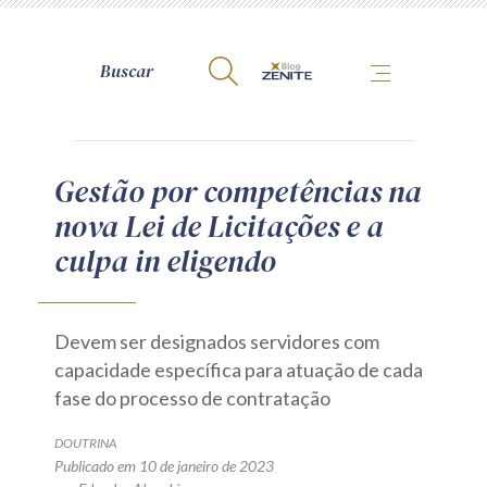
A Zênite
Gestão por competências na
nova Lei de Licitações e a
Como publicar conosco
culpa in eligendo
Site da Zênite
Contato
Termos de uso
Devem ser designados servidores com
Política de Privacidade
capacidade específica para atuação de cada
fase do processo de contratação
Guia de Direitos dos Titulares de Dados
Encarregado (contato)
DOUTRINA
Publicado em 10 de janeiro de 2023