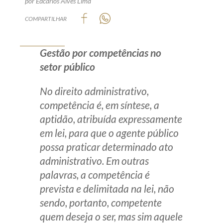
por Edcarlos Alves Lima
Produtos e serviços
COMPARTILHAR
Zênite Fácil IA
Gestão por competências no
Zênite Play
setor público
Orientação por Escrito
Mentoria Zênite
No direito administrativo,
competência é, em síntese, a
aptidão, atribuída expressamente
Capacitação
em lei, para que o agente público
possa praticar determinado ato
Zênite Online
administrativo. Em outras
Eventos presenciais
palavras, a competência é
Zênite in Company
prevista e delimitada na lei, não
Diferenciais
sendo, portanto, competente
quem deseja o ser, mas sim aquele