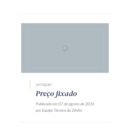
LICITAÇÃO
NOVA LEI DE LICITAÇÕES
O desempate em licitações e a
busca pela contratação apta a
gerar o resultado mais
vantajoso para a
Administração
Publicado em 07 de agosto de 2026
por Felipe Moreira Silva