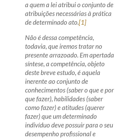
a quem a lei atribui o conjunto de
Receba por RSS
atribuições necessárias à prática
de determinado ato.
[1]
Av. Sete de Setembro, 4698
Não é dessa competência,
Batel
Curitiba
/
PR
CEP
80240-000
todavia, que iremos tratar no
presente arrazoado. Em apertada
Telefone (41) 2109-8666
síntese, a competência, objeto
Whatsapp (41) 98881-6616
deste breve estudo, é aquela
inerente ao conjunto de
conhecimentos (saber o que e por
que fazer), habilidades (saber
como fazer) e atitudes (querer
fazer) que um determinado
indivíduo deve possuir para o seu
desempenho profissional e