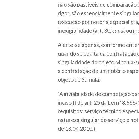
não são passíveis de comparação e 
rigor, são essencialmente singula
execução por notória especialist
inexigibilidade (art. 30,
caput
ou in
Alerte-se apenas, conforme ente
quando se cogita da contratação dir
singularidade do objeto, vincula-
a contratação de um notório especi
objeto de Súmula:
“A inviabilidade de competição par
inciso II do art. 25 da Lei nº 8.6
requisitos: serviço técnico especi
natureza singular do serviço e not
de 13.04.2010.)