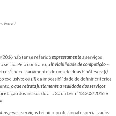
na Rossetti
03/2016 não ter se referido
expressamente
a serviços
 o serão. Pelo contrário, a
inviabilidade de competição
–
correrá, necessariamente, de uma de duas hipóteses:
(i)
ço exclusivo; ou
(ii)
da impossibilidade de definir critérios
mento,
o que retrata justamente a realidade dos serviços
retação dos incisos do art. 30 da Lei nº 13.303/2016 é
t.
nhas gerais
, serviços técnico-profissional especializados