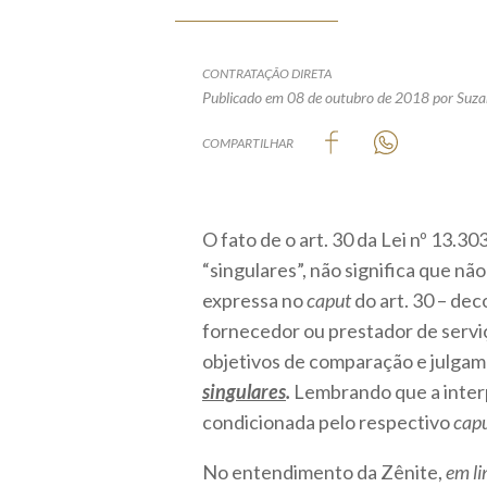
CONTRATAÇÃO DIRETA
Publicado em 08 de outubro de 2018
por Suza
COMPARTILHAR
O fato de o art. 30 da Lei nº 13.3
“singulares”, não significa que não
expressa no
caput
do art. 30 – de
fornecedor ou prestador de servi
objetivos de comparação e julga
singulares
.
Lembrando que a interp
condicionada pelo respectivo
capu
No entendimento da Zênite,
em li