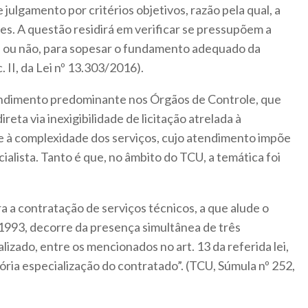
julgamento por critérios objetivos, razão pela qual, a
res. A questão residirá em verificar se pressupõem a
a, ou não, para sopesar o fundamento adequado da
c. II, da Lei nº 13.303/2016).
ndimento predominante nos Órgãos de Controle, que
eta via inexigibilidade de licitação atrelada à
se à complexidade dos serviços, cujo atendimento impõe
alista. Tanto é que, no âmbito do TCU, a temática foi
a a contratação de serviços técnicos, a que alude o
66/1993, decorre da presença simultânea de três
alizado, entre os mencionados no art. 13 da referida lei,
ória especialização do contratado”. (TCU, Súmula nº 252,