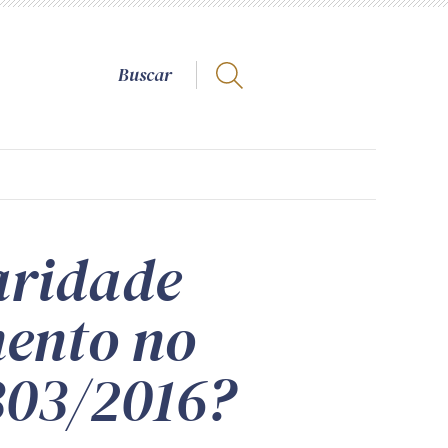
aridade
ento no
.303/2016?