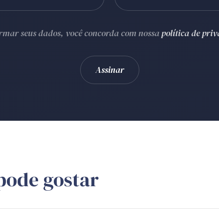
ormar seus dados, você concorda com nossa
política de pri
pode gostar