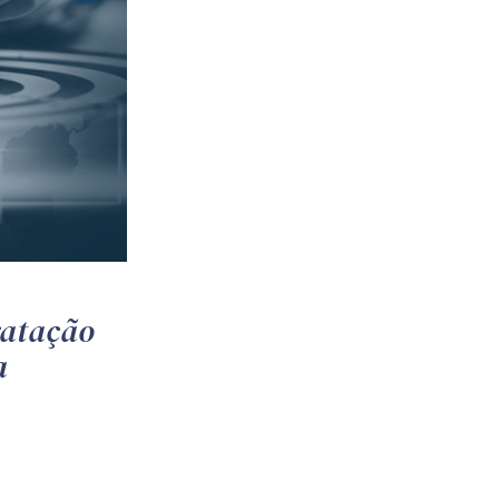
ratação
a