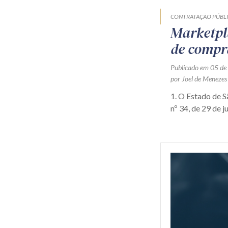
CONTRATAÇÃO PÚBL
Marketpl
de compr
Publicado em 05 de
por Joel de Menezes
1. O Estado de 
nº 34, de 29 de j