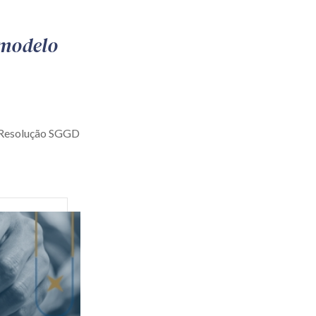
 modelo
a Resolução SGGD