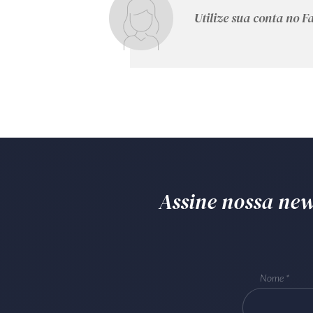
Utilize sua conta no 
Assine nossa news
Nome