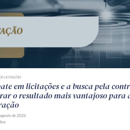
DE LICITAÇÕES
te em licitações e a busca pela cont
rar o resultado mais vantajoso para 
ração
 agosto de 2026
ilva