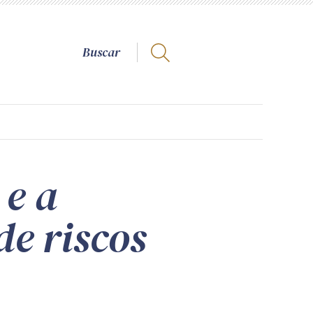
 e a
e riscos