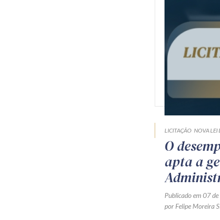
LICITAÇÃO
NOVA LEI 
O desempa
apta a ge
Administ
Publicado em 07 de
por Felipe Moreira S