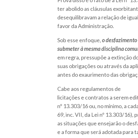
Prova disso é o fato de a Lei nº 1
ter abolido as cláusulas exorbitan
desequilibravam a relação de igua
favor da Administração.
Sob esse enfoque,
o desfazimento 
submeter à mesma disciplina comum
em regra, pressupõe a extinção d
suas obrigações ou através da apl
antes do exaurimento das obriga
Cabe aos regulamentos de
licitações e contratos a serem edi
nº 13.303/16 ou, no mínimo, a cad
69, inc. VII, da Lei nº 13.303/16),
as situações que ensejarão o desf
e a forma que será adotada para 