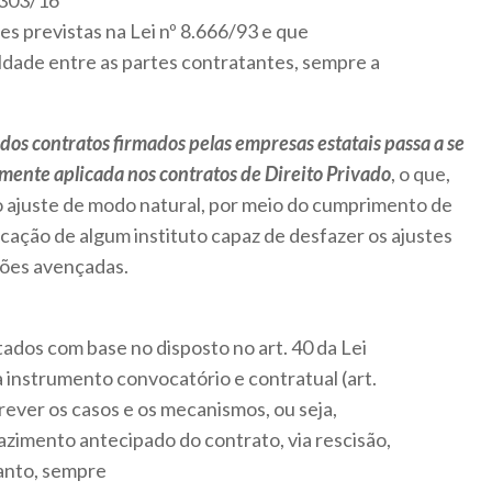
3.303/16
tes previstas na Lei nº 8.666/93 e que
ldade entre as partes contratantes, sempre a
dos contratos firmados pelas empresas estatais passa a se
ente aplicada nos contratos de Direito Privado
, o que,
o ajuste de modo natural, por meio do cumprimento de
icação de algum instituto capaz de desfazer os ajustes
ções avençadas.
tados com base no disposto no art. 40 da Lei
a instrumento convocatório e contratual (art.
 prever os casos e os mecanismos, ou seja,
azimento antecipado do contrato, via rescisão,
tanto, sempre