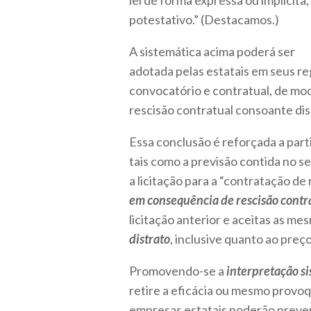
lei de forma expressa ou implícita
potestativo.” (Destacamos.)
A sistemática acima poderá ser
adotada pelas estatais em seus r
convocatório e contratual, de mod
rescisão contratual consoante dis
Essa conclusão é reforçada a parti
tais como a previsão contida no seu
a licitação para a “contratação d
em consequência de rescisão contr
licitação anterior e aceitas as 
distrato
, inclusive quanto ao preç
Promovendo-se a
interpretação s
retire a eficácia ou mesmo provoq
empresas estatais poderão prever