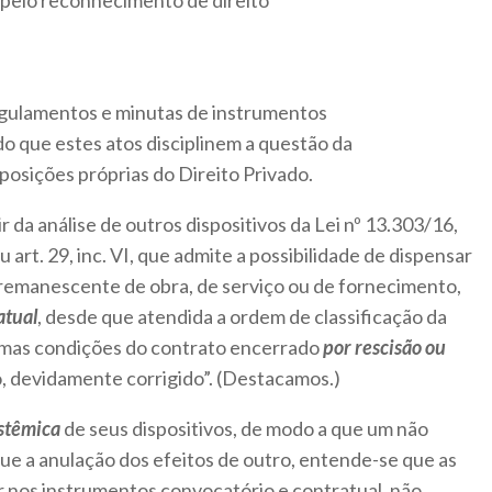
, pelo reconhecimento de direito
egulamentos e minutas de instrumentos
o que estes atos disciplinem a questão da
posições próprias do Direito Privado.
r da análise de outros dispositivos da Lei nº 13.303/16,
 art. 29, inc. VI, que admite a possibilidade de dispensar
e remanescente de obra, de serviço ou de fornecimento,
atual
, desde que atendida a ordem de classificação da
mesmas condições do contrato encerrado
por rescisão ou
o, devidamente corrigido”. (Destacamos.)
istêmica
de seus dispositivos, de modo a que um não
ue a anulação dos efeitos de outro, entende-se que as
 nos instrumentos convocatório e contratual, não