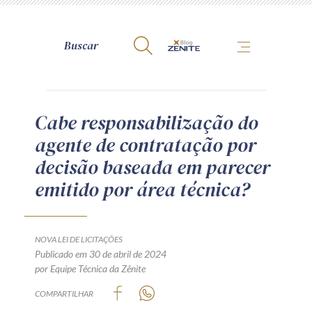
A Zênite
Cabe responsabilização do
agente de contratação por
Como publicar conosco
decisão baseada em parecer
Site da Zênite
emitido por área técnica?
Contato
Termos de uso
Política de Privacidade
NOVA LEI DE LICITAÇÕES
Guia de Direitos dos Titulares de Dados
Publicado em 30 de abril de 2024
por Equipe Técnica da Zênite
Encarregado (contato)
COMPARTILHAR