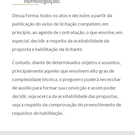
homologação.
Receba por RSS
Dessa forma, todos os atos e decisões a partir da
publicação do aviso de licitação competem, em
Av. Sete de Setembro, 4698
princípio, ao agente de contratação, o que envolve, em
Batel
Curitiba
/
PR
CEP
80240-000
especial, decidir a respeito da aceitabilidade da
proposta e habilitação da licitante.
Telefone (41) 2109-8666
Whatsapp (41) 98881-6616
Contudo, diante de determinados objetos e assuntos,
principalmente aqueles que envolvem alto grau de
complexidade técnica, o pregoeiro poderá necessitar
de auxílio para formar sua convicção e assim poder
decidir, seja acerca da aceitabilidade das propostas,
seja a respeito da comprovação do preenchimento de
requisitos de habilitação.