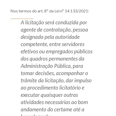
Produtos e serviços
Nos termos do art. 8º da Lei nº 14.133/2021:
Zênite Fácil IA
A licitação será conduzida por
Zênite Play
agente de contratação, pessoa
Orientação por Escrito
designada pela autoridade
competente, entre servidores
Mentoria Zênite
efetivos ou empregados públicos
dos quadros permanentes da
Capacitação
Administração Pública, para
tomar decisões, acompanhar o
Zênite Online
trâmite da licitação, dar impulso
Eventos presenciais
ao procedimento licitatório e
Zênite in Company
executar quaisquer outras
Diferenciais
atividades necessárias ao bom
andamento do certame até a