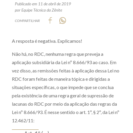
Publicado em 11 de abril de 2019
Produtos e serviços
por Equipe Técnica da Zênite
COMPARTILHAR
Zênite Fácil IA
Zênite Play
Orientação por Escrito
A resposta é negativa. Explicamos!
Mentoria Zênite
Não há, no RDC, nenhuma regra que preveja a
aplicação subsidiária da Lei nº 8.666/93 ao caso. Em
vez disso, as remissões feitas à aplicação dessa Lei no
Capacitação
RDC foram feitas de maneira tópica e dirigidas a
situações específicas, o que impede que se conclua
Zênite Online
pela existência de uma regra geral de supressão de
Eventos presenciais
lacunas do RDC por meio da aplicação das regras da
Zênite in Company
Lei nº 8.666/93. É nesse sentido o art. 1º, § 2º, da Lei nº
Diferenciais
12.462/11: