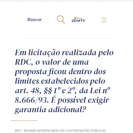
A Zênite
Em licitação realizada pelo
RDC, o valor de uma
Como publicar conosco
proposta ficou dentro dos
Site da Zênite
limites estabelecidos pelo
Contato
art. 48, §§ 1º e 2º, da Lei nº
Termos de uso
8.666/93. É possível exigir
Política de Privacidade
garantia adicional?
Guia de Direitos dos Titulares de Dados
Encarregado (contato)
RDC - REGIME DIFERENCIADO DE CONTRATAÇÕES PÚBLICAS