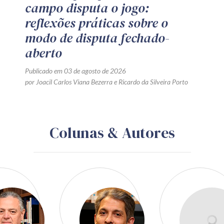
campo disputa o jogo:
reflexões práticas sobre o
modo de disputa fechado-
aberto
Publicado em 03 de agosto de 2026
por
Joacil Carlos Viana Bezerra
e
Ricardo da Silveira Porto
Colunas & Autores