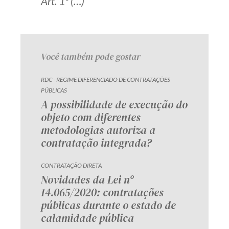
Art. 1º (…)
Receba por RSS
Av. Sete de Setembro, 4698
Você também pode gostar
Batel
Curitiba
/
PR
CEP
80240-000
RDC - REGIME DIFERENCIADO DE CONTRATAÇÕES
Telefone (41) 2109-8666
PÚBLICAS
A possibilidade de execução do
Whatsapp (41) 98881-6616
objeto com diferentes
metodologias autoriza a
contratação integrada?
CONTRATAÇÃO DIRETA
Novidades da Lei nº
14.065/2020: contratações
públicas durante o estado de
calamidade pública