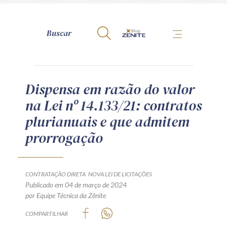
A Zênite
Dispensa em razão do valor
na Lei nº 14.133/21: contratos
Como publicar conosco
plurianuais e que admitem
Site da Zênite
prorrogação
Contato
Termos de uso
Política de Privacidade
CONTRATAÇÃO DIRETA
NOVA LEI DE LICITAÇÕES
Guia de Direitos dos Titulares de Dados
Publicado em 04 de março de 2024
por Equipe Técnica da Zênite
Encarregado (contato)
COMPARTILHAR