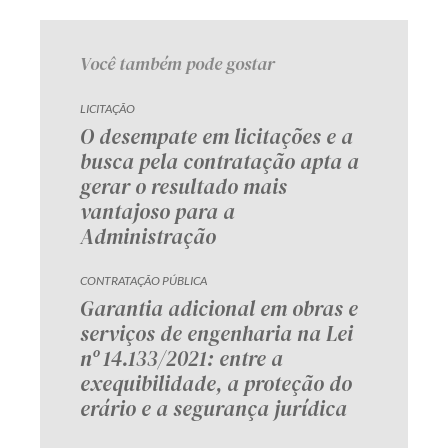
Receba por RSS
Você também pode gostar
Av. Sete de Setembro, 4698
LICITAÇÃO
O desempate em licitações e a
Batel
Curitiba
/
PR
CEP
80240-000
busca pela contratação apta a
Telefone (41) 2109-8666
gerar o resultado mais
Whatsapp (41) 98881-6616
vantajoso para a
Administração
CONTRATAÇÃO PÚBLICA
Garantia adicional em obras e
serviços de engenharia na Lei
nº 14.133/2021: entre a
exequibilidade, a proteção do
erário e a segurança jurídica