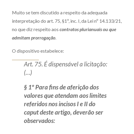
Produtos e serviços
Muito se tem discutido a respeito da adequada
interpretação do art. 75, §1º, inc. I, da Lei nº 14.133/21,
Zênite Fácil IA
no que diz respeito aos
contratos plurianuais ou que
Zênite Play
admitam prorrogação
.
Orientação por Escrito
Mentoria Zênite
O dispositivo estabelece:
Art. 75. É dispensável a licitação:
(…)
Capacitação
§ 1º Para fins de aferição dos
Zênite Online
valores que atendam aos limites
Eventos presenciais
referidos nos incisos I e II do
Zênite in Company
caput deste artigo, deverão ser
Diferenciais
observados: