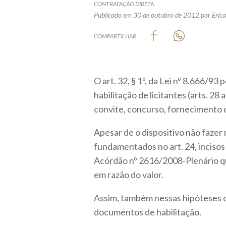
CONTRATAÇÃO DIRETA
Publicado em 30 de outubro de 2012
por Eric
COMPARTILHAR
O art. 32, § 1º, da Lei nº 8.666/9
habilitação de licitantes (arts. 28 
convite, concurso, fornecimento d
Apesar de o dispositivo não fazer
fundamentados no art. 24, incisos 
Acórdão nº 2616/2008-Plenário qu
em razão do valor.
Assim, também nessas hipóteses d
documentos de habilitação.