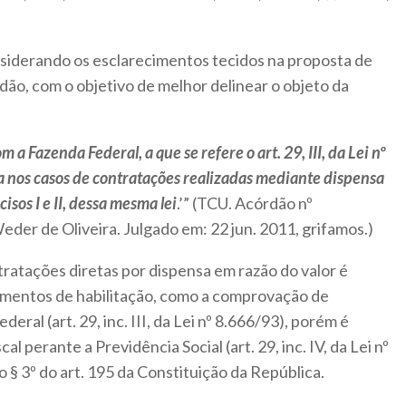
nsiderando os esclarecimentos tecidos na proposta de
ão, com o objetivo de melhor delinear o objeto da
 Fazenda Federal, a que se refere o art. 29, III, da Lei nº
 nos casos de contratações realizadas mediante dispensa
cisos I e II, dessa mesma lei
.’” (TCU. Acórdão nº
eder de Oliveira. Julgado em: 22 jun. 2011, grifamos.)
tratações diretas por dispensa em razão do valor é
umentos de habilitação, como a comprovação de
ral (art. 29, inc. III, da Lei nº 8.666/93), porém é
cal perante a Previdência Social (art. 29, inc. IV, da Lei nº
 § 3º do art. 195 da Constituição da República.