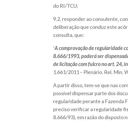
do RI/TCU;
9.2. responder ao consulente, co
deliberação que conduz este acórd
consulta, que:
‘
A comprovação de regularidade com a
8.666/1993, poderá ser dispensada
de licitação com fulcro no art. 24, in
1.661/2011 – Plenário. Rel. Min. W
A partir disso, tem-se que nas con
possível dispensar parte dos doc
regularidade perante a Fazenda Fede
preciso verificar a regularidade fis
8.666/93), em razão do disposto no