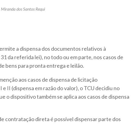
a Miranda dos Santos Requi
3 permite a dispensa dos documentos relativos à
a 31 da referida lei), no todo ou em parte, nos casos de
e bens para pronta entrega e leilão.
 menção aos casos de dispensa de licitação
I e II (dispensa em razão do valor), o TCU decidiu no
e o dispositivo também se aplica aos casos de dispensa
e contratação direta é possível dispensar parte dos