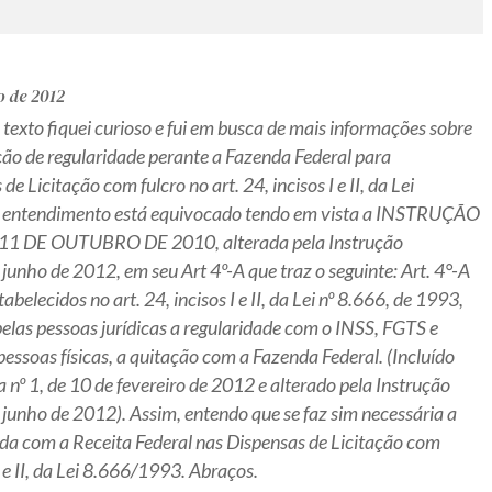
 de 2012
texto fiquei curioso e fui em busca de mais informações sobre
ão de regularidade perante a Fazenda Federal para
e Licitação com fulcro no art. 24, incisos I e II, da Lei
 entendimento está equivocado tendo em vista a INSTRUÇÃO
1 DE OUTUBRO DE 2010, alterada pela Instrução
junho de 2012, em seu Art 4º-A que traz o seguinte: Art. 4°-A
belecidos no art. 24, incisos I e II, da Lei nº 8.666, de 1993,
las pessoas jurídicas a regularidade com o INSS, FGTS e
pessoas físicas, a quitação com a Fazenda Federal. (Incluído
nº 1, de 10 de fevereiro de 2012 e alterado pela Instrução
 junho de 2012). Assim, entendo que se faz sim necessária a
da com a Receita Federal nas Dispensas de Licitação com
 I e II, da Lei 8.666/1993. Abraços.