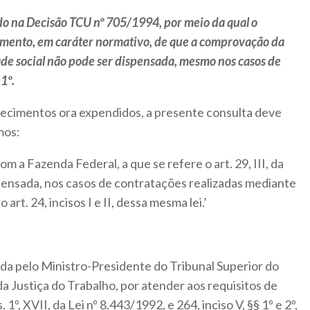
o na Decisão TCU nº 705/1994, por meio da qual o
imento, em caráter normativo, de que a comprovação da
de social não pode ser dispensada, mesmo nos casos de
1º.
recimentos ora expendidos, a presente consulta deve
mos:
 a Fazenda Federal, a que se refere o art. 29, III, da
pensada, nos casos de contratações realizadas mediante
 art. 24, incisos I e II, dessa mesma lei.’
da pelo Ministro-Presidente do Tribunal Superior do
a Justiça do Trabalho, por atender aos requisitos de
1º, XVII, da Lei nº 8.443/1992, e 264, inciso V, §§ 1º e 2º,