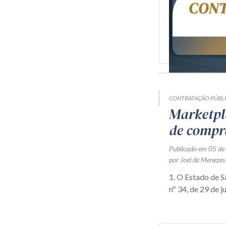
CONTRATAÇÃO PÚBL
Marketpl
de compr
Publicado em 05 de
por Joel de Menezes
1. O Estado de 
nº 34, de 29 de j