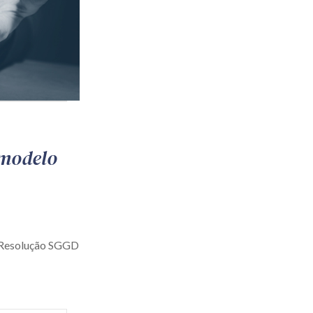
 modelo
a Resolução SGGD