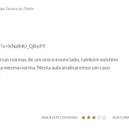
ipe Técnica da Zênite
tch?v=KNdMU_QRePY
versas normas de um único enunciado, também existem
ma mesma norma. Nesta aula analisaremos um caso
.
AVALIE ESTE CONTEÚDO
SEJA O PRI