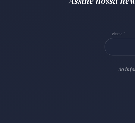
Assine nossa news
Nome
Ao inf