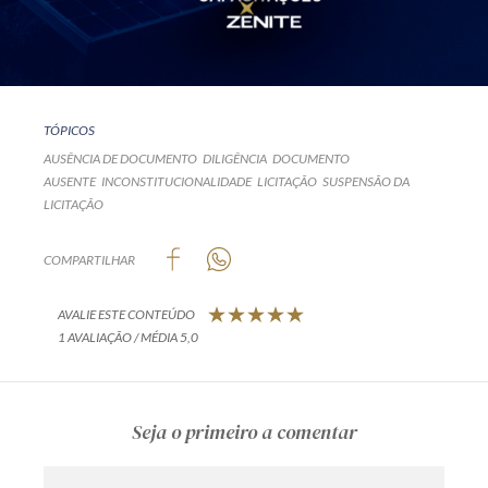
TÓPICOS
AUSÊNCIA DE DOCUMENTO
DILIGÊNCIA
DOCUMENTO
AUSENTE
INCONSTITUCIONALIDADE
LICITAÇÃO
SUSPENSÃO DA
LICITAÇÃO
COMPARTILHAR
AVALIE ESTE CONTEÚDO
1 AVALIAÇÃO / MÉDIA 5,0
Seja o primeiro a comentar