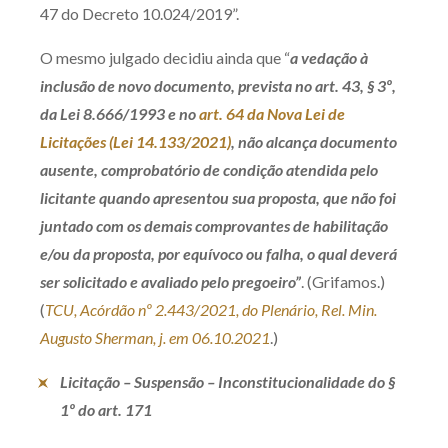
47 do Decreto 10.024/2019”.
Receba por RSS
O mesmo julgado decidiu ainda que “
a vedação à
inclusão de novo documento, prevista no art. 43, § 3º,
Av. Sete de Setembro, 4698
da Lei 8.666/1993 e no
art. 64 da Nova Lei de
Batel
Curitiba
/
PR
CEP
80240-000
Licitações (Lei 14.133/2021)
, não alcança documento
ausente, comprobatório de condição atendida pelo
Telefone (41) 2109-8666
licitante quando apresentou sua proposta, que não foi
Whatsapp (41) 98881-6616
juntado com os demais comprovantes de habilitação
e/ou da proposta, por equívoco ou falha, o qual deverá
ser solicitado e avaliado pelo pregoeiro”
. (Grifamos.)
(
TCU, Acórdão nº 2.443/2021, do Plenário, Rel. Min.
Augusto Sherman, j. em 06.10.2021
.)
Licitação – Suspensão – Inconstitucionalidade do §
1º do art. 171