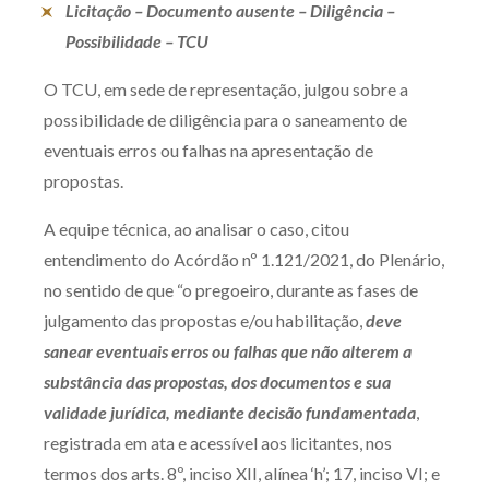
Licitação – Documento ausente – Diligência –
Produtos e serviços
Possibilidade – TCU
Zênite Fácil IA
O TCU, em sede de representação, julgou sobre a
Zênite Play
possibilidade de diligência para o saneamento de
Orientação por Escrito
eventuais erros ou falhas na apresentação de
propostas.
Mentoria Zênite
A equipe técnica, ao analisar o caso, citou
entendimento do Acórdão nº 1.121/2021, do Plenário,
Capacitação
no sentido de que “o pregoeiro, durante as fases de
julgamento das propostas e/ou habilitação,
deve
Zênite Online
sanear eventuais erros ou falhas que não alterem a
Eventos presenciais
substância das propostas, dos documentos e sua
Zênite in Company
validade jurídica, mediante decisão fundamentada
,
Diferenciais
registrada em ata e acessível aos licitantes, nos
termos dos arts. 8º, inciso XII, alínea ‘h’; 17, inciso VI; e