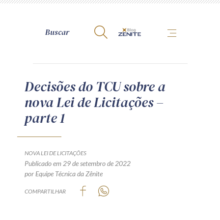
A Zênite
Decisões do TCU sobre a
nova Lei de Licitações –
Como publicar conosco
parte 1
Site da Zênite
Contato
Termos de uso
NOVA LEI DE LICITAÇÕES
Publicado em 29 de setembro de 2022
Política de Privacidade
por Equipe Técnica da Zênite
Guia de Direitos dos Titulares de Dados
COMPARTILHAR
Encarregado (contato)