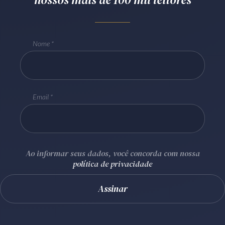
Receba por RSS
Nome
Av. Sete de Setembro, 4698
Batel
Curitiba
/
PR
CEP
80240-000
Telefone (41) 2109-8666
Email
Whatsapp (41) 98881-6616
Ao informar seus dados, você concorda com nossa
política de privacidade