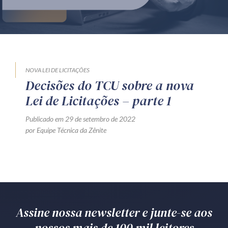
Produtos e serviços
Zênite Fácil IA
Zênite Play
Orientação por Escrito
NOVA LEI DE LICITAÇÕES
Decisões do TCU sobre a nova
Mentoria Zênite
Lei de Licitações – parte 1
Publicado em 29 de setembro de 2022
Capacitação
por Equipe Técnica da Zênite
Zênite Online
Eventos presenciais
Zênite in Company
Diferenciais
Assine nossa newsletter e junte-se aos
nossos mais de 100 mil leitores