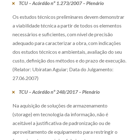
TCU – Acórdão nº 1.273/2007 – Plenário
Receba por RSS
Os estudos técnicos preliminares devem demonstrar
a viabilidade técnica a partir de todos os elementos
Av. Sete de Setembro, 4698
necessários e suficientes, com nível de precisão
Batel
Curitiba
/
PR
CEP
80240-000
adequado para caracterizar a obra, com indicações
dos estudos técnicos e ambientais, avaliação do seu
Telefone (41) 2109-8666
custo, definição dos métodos e do prazo de execução.
Whatsapp (41) 98881-6616
(Relator: Ubiratan Aguiar; Data do Julgamento:
27.06.2007)
TCU – Acórdão nº 248/2017 – Plenário
Na aquisição de soluções de armazenamento
(storage) em tecnologia da informação, não é
aceitável a justificativa de padronização ou de
aproveitamento de equipamento para restringir o