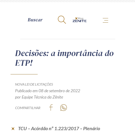
A Zênite
Decisões: a importância do
ETP!
Como publicar conosco
Site da Zênite
Contato
NOVA LEI DE LICITAÇÕES
Publicado em 08 de setembro de 2022
Termos de uso
por Equipe Técnica da Zênite
Política de Privacidade
COMPARTILHAR
Guia de Direitos dos Titulares de Dados
Encarregado (contato)
TCU – Acórdão nº 1.223/2017 – Plenário