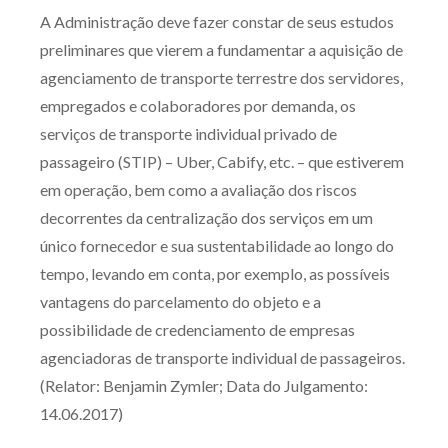
A Administração deve fazer constar de seus estudos
Produtos e serviços
preliminares que vierem a fundamentar a aquisição de
Zênite Fácil IA
agenciamento de transporte terrestre dos servidores,
empregados e colaboradores por demanda, os
Zênite Play
serviços de transporte individual privado de
Orientação por Escrito
passageiro (STIP) – Uber, Cabify, etc. – que estiverem
Mentoria Zênite
em operação, bem como a avaliação dos riscos
decorrentes da centralização dos serviços em um
Capacitação
único fornecedor e sua sustentabilidade ao longo do
tempo, levando em conta, por exemplo, as possíveis
Zênite Online
vantagens do parcelamento do objeto e a
Eventos presenciais
possibilidade de credenciamento de empresas
Zênite in Company
agenciadoras de transporte individual de passageiros.
(Relator: Benjamin Zymler; Data do Julgamento:
Diferenciais
14.06.2017)