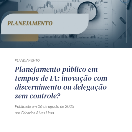
Receba por RSS
Av. Sete de Setembro, 4698
Batel
Curitiba
/
PR
CEP
80240-000
Telefone (41) 2109-8666
Whatsapp (41) 98881-6616
PLANEJAMENTO
Planejamento público em
tempos de IA: inovação com
discernimento ou delegação
sem controle?
Publicado em 06 de agosto de 2025
por Edcarlos Alves Lima