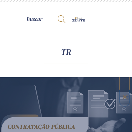
A Zênite
TR
Como publicar conosco
Site da Zênite
Contato
Termos de uso
Política de Privacidade
Guia de Direitos dos Titulares de Dados
Encarregado (contato)